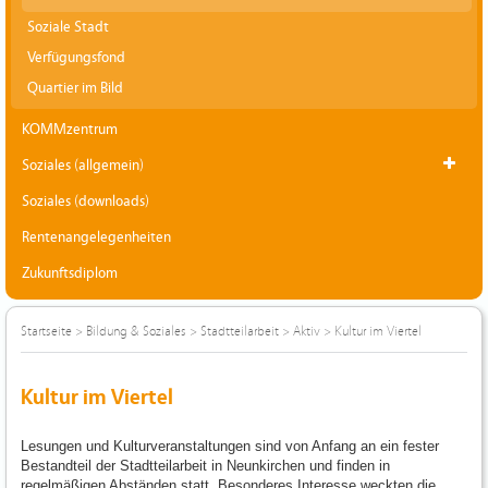
Soziale Stadt
Verfügungsfond
Quartier im Bild
KOMMzentrum
Soziales (allgemein)
Soziales (downloads)
Rentenangelegenheiten
Zukunftsdiplom
Startseite
>
Bildung & Soziales
>
Stadtteilarbeit
>
Aktiv
>
Kultur im Viertel
Kultur im Viertel
Lesungen und Kulturveranstaltungen sind von Anfang an ein fester
Bestandteil der Stadtteilarbeit in Neunkirchen und finden in
regelmäßigen Abständen statt. Besonderes Interesse weckten die