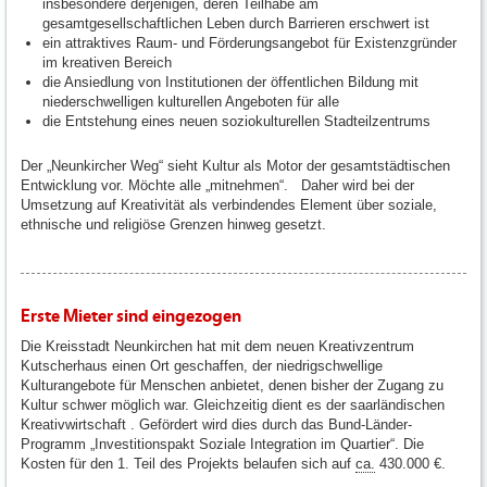
insbesondere derjenigen, deren Teilhabe am
gesamtgesellschaftlichen Leben durch Barrieren erschwert ist
ein attraktives Raum- und Förderungsangebot für Existenzgründer
im kreativen Bereich
die Ansiedlung von Institutionen der öffentlichen Bildung mit
niederschwelligen kulturellen Angeboten für alle
die Entstehung eines neuen soziokulturellen Stadteilzentrums
Der „Neunkircher Weg“ sieht Kultur als Motor der gesamtstädtischen
Entwicklung vor. Möchte alle „mitnehmen“. Daher wird bei der
Umsetzung auf Kreativität als verbindendes Element über soziale,
ethnische und religiöse Grenzen hinweg gesetzt.
Erste Mieter sind eingezogen
Die Kreisstadt Neunkirchen hat mit dem neuen Kreativzentrum
Kutscherhaus einen Ort geschaffen, der niedrigschwellige
Kulturangebote für Menschen anbietet, denen bisher der Zugang zu
Kultur schwer möglich war. Gleichzeitig dient es der saarländischen
Kreativwirtschaft . Gefördert wird dies durch das Bund-Länder-
Programm „Investitionspakt Soziale Integration im Quartier“. Die
Kosten für den 1. Teil des Projekts belaufen sich auf
ca.
430.000 €.