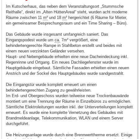
Im Kutscherhaus, das neben dem Veranstaltungsort „Stummsche
Reithalle“, direkt im „Alten HüttenAreal“ steht, wurden acht moderne
Räume zwischen 11
m²
und 18
m²
hergerichtet (6 Räume für Mieter,
ein gemeinsamer Besprechungsraum und ein Time Sharing – Büro).
Das Gebäude wurde insgesamt umfangreich saniert. Das
Eingangspodest wurde um
ca.
7m² vergrößert, eine
behindertengerechte Rampe in Stahlbeton erstellt und beides mit
einem neuen verzinkten Geländer versehen.
Haupt- und Nebengebäude erhielten eine neue Dacheindeckung inkl.
Regenrinne und Ortgang. Ein neues Dachliegefenster wurde im
Hauptgebäude eingebaut. Sämtliche Fassaden erhielten einen neuen
Anstrich und der Sockel des Hauptgebäudes wurde sandgestrahlt.
Die Eingangstür wurde komplett erneuert um einen
behindertengerechten Zugang zu gewährleisten.
Im Erd- und Obergeschoss wurden teilweise neue Trockenbauwände
montiert um eine Trennung der Räume in Einzelbüros zu ermöglichen.
Sämtliche Elektroleitungen wurden inkl. der Unterverteilungen komplett
erneuert. Es wurde eine komplette Vernetzung des Gebäudes mit
Brandmeldeanlage, Telekommunikation, WLAN und einem Server
durchgeführt.
Die Heizungsanlage wurde durch eine Brennwerttherme ersetzt. Einige