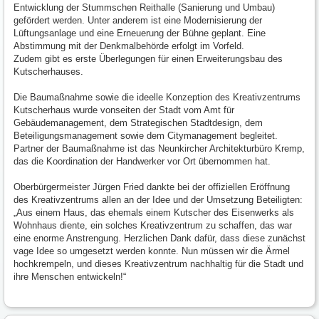
Entwicklung der Stummschen Reithalle (Sanierung und Umbau)
gefördert werden. Unter anderem ist eine Modernisierung der
Lüftungsanlage und eine Erneuerung der Bühne geplant. Eine
Abstimmung mit der Denkmalbehörde erfolgt im Vorfeld.
Zudem gibt es erste Überlegungen für einen Erweiterungsbau des
Kutscherhauses.
Die Baumaßnahme sowie die ideelle Konzeption des Kreativzentrums
Kutscherhaus wurde vonseiten der Stadt vom Amt für
Gebäudemanagement, dem Strategischen Stadtdesign, dem
Beteiligungsmanagement sowie dem Citymanagement begleitet.
Partner der Baumaßnahme ist das Neunkircher Architekturbüro Kremp,
das die Koordination der Handwerker vor Ort übernommen hat.
Oberbürgermeister Jürgen Fried dankte bei der offiziellen Eröffnung
des Kreativzentrums allen an der Idee und der Umsetzung Beteiligten:
„Aus einem Haus, das ehemals einem Kutscher des Eisenwerks als
Wohnhaus diente, ein solches Kreativzentrum zu schaffen, das war
eine enorme Anstrengung. Herzlichen Dank dafür, dass diese zunächst
vage Idee so umgesetzt werden konnte. Nun müssen wir die Ärmel
hochkrempeln, und dieses Kreativzentrum nachhaltig für die Stadt und
ihre Menschen entwickeln!“