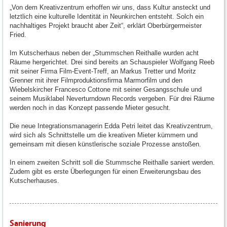
„Von dem Kreativzentrum erhoffen wir uns, dass Kultur ansteckt und
letztlich eine kulturelle Identität in Neunkirchen entsteht. Solch ein
nachhaltiges Projekt braucht aber Zeit“, erklärt Oberbürgermeister
Fried.
Im Kutscherhaus neben der „Stummschen Reithalle wurden acht
Räume hergerichtet. Drei sind bereits an Schauspieler Wolfgang Reeb
mit seiner Firma Film-Event-Treff, an Markus Tretter und Moritz
Grenner mit ihrer Filmproduktionsfirma Marmorfilm und den
Wiebelskircher Francesco Cottone mit seiner Gesangsschule und
seinem Musiklabel Neverturndown Records vergeben. Für drei Räume
werden noch in das Konzept passende Mieter gesucht.
Die neue Integrationsmanagerin Edda Petri leitet das Kreativzentrum,
wird sich als Schnittstelle um die kreativen Mieter kümmern und
gemeinsam mit diesen künstlerische soziale Prozesse anstoßen.
In einem zweiten Schritt soll die Stummsche Reithalle saniert werden.
Zudem gibt es erste Überlegungen für einen Erweiterungsbau des
Kutscherhauses.
Sanierung