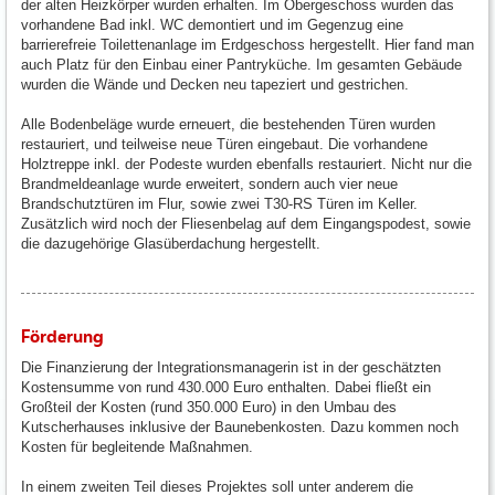
der alten Heizkörper wurden erhalten. Im Obergeschoss wurden das
vorhandene Bad inkl. WC demontiert und im Gegenzug eine
barrierefreie Toilettenanlage im Erdgeschoss hergestellt. Hier fand man
auch Platz für den Einbau einer Pantryküche. Im gesamten Gebäude
wurden die Wände und Decken neu tapeziert und gestrichen.
Alle Bodenbeläge wurde erneuert, die bestehenden Türen wurden
restauriert, und teilweise neue Türen eingebaut. Die vorhandene
Holztreppe inkl. der Podeste wurden ebenfalls restauriert. Nicht nur die
Brandmeldeanlage wurde erweitert, sondern auch vier neue
Brandschutztüren im Flur, sowie zwei T30-RS Türen im Keller.
Zusätzlich wird noch der Fliesenbelag auf dem Eingangspodest, sowie
die dazugehörige Glasüberdachung hergestellt.
Förderung
Die Finanzierung der Integrationsmanagerin ist in der geschätzten
Kostensumme von rund 430.000 Euro enthalten. Dabei fließt ein
Großteil der Kosten (rund 350.000 Euro) in den Umbau des
Kutscherhauses inklusive der Baunebenkosten. Dazu kommen noch
Kosten für begleitende Maßnahmen.
In einem zweiten Teil dieses Projektes soll unter anderem die