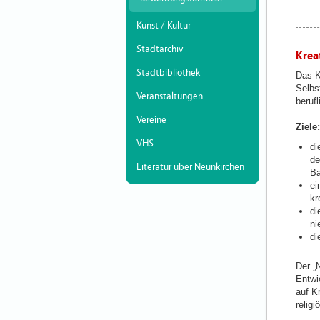
Kunst / Kultur
Stadtarchiv
Krea
Stadtbibliothek
Das K
Selbs
Veranstaltungen
beruf
Vereine
Ziele:
VHS
di
de
Literatur über Neunkirchen
Ba
ei
kr
di
ni
di
Der „
Entwi
auf K
relig