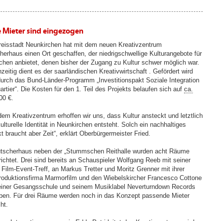
e Mieter sind eingezogen
reisstadt Neunkirchen hat mit dem neuen Kreativzentrum
herhaus einen Ort geschaffen, der niedrigschwellige Kulturangebote für
hen anbietet, denen bisher der Zugang zu Kultur schwer möglich war.
zeitig dient es der saarländischen Kreativwirtschaft . Gefördert wird
durch das Bund-Länder-Programm „Investitionspakt Soziale Integration
rtier“. Die Kosten für den 1. Teil des Projekts belaufen sich auf
ca.
00 €.
dem Kreativzentrum erhoffen wir uns, dass Kultur ansteckt und letztlich
ulturelle Identität in Neunkirchen entsteht. Solch ein nachhaltiges
t braucht aber Zeit“, erklärt Oberbürgermeister Fried.
tscherhaus neben der „Stummschen Reithalle wurden acht Räume
richtet. Drei sind bereits an Schauspieler Wolfgang Reeb mit seiner
 Film-Event-Treff, an Markus Tretter und Moritz Grenner mit ihrer
roduktionsfirma Marmorfilm und den Wiebelskircher Francesco Cottone
einer Gesangsschule und seinem Musiklabel Neverturndown Records
ben. Für drei Räume werden noch in das Konzept passende Mieter
ht.