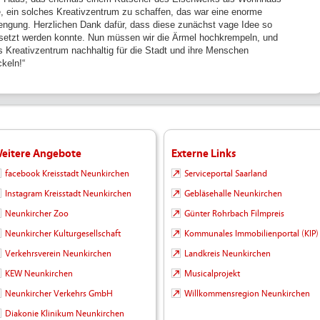
e, ein solches Kreativzentrum zu schaffen, das war eine enorme
engung. Herzlichen Dank dafür, dass diese zunächst vage Idee so
etzt werden konnte. Nun müssen wir die Ärmel hochkrempeln, und
s Kreativzentrum nachhaltig für die Stadt und ihre Menschen
ckeln!“
eitere Angebote
Externe Links
facebook Kreisstadt Neunkirchen
Serviceportal Saarland
Instagram Kreisstadt Neunkirchen
Gebläsehalle Neunkirchen
Neunkircher Zoo
Günter Rohrbach Filmpreis
Neunkircher Kulturgesellschaft
Kommunales Immobilienportal (KIP)
Verkehrsverein Neunkirchen
Landkreis Neunkirchen
KEW Neunkirchen
Musicalprojekt
Neunkircher Verkehrs GmbH
Willkommensregion Neunkirchen
Diakonie Klinikum Neunkirchen