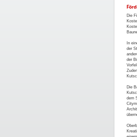
Förd
Die F
Koste
Koste
Baune
In ei
der S
ander
der B
Vorfel
Zudem
Kutsc
Die B
Kutsc
dem S
Citym
Archi
übern
Oberb
Kreat
einem