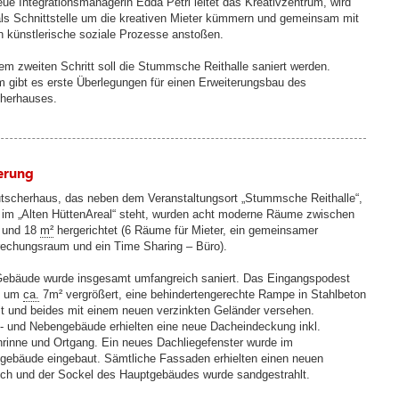
eue Integrationsmanagerin Edda Petri leitet das Kreativzentrum, wird
als Schnittstelle um die kreativen Mieter kümmern und gemeinsam mit
n künstlerische soziale Prozesse anstoßen.
nem zweiten Schritt soll die Stummsche Reithalle saniert werden.
 gibt es erste Überlegungen für einen Erweiterungsbau des
herhauses.
erung
tscherhaus, das neben dem Veranstaltungsort „Stummsche Reithalle“,
t im „Alten HüttenAreal“ steht, wurden acht moderne Räume zwischen
und 18
m²
hergerichtet (6 Räume für Mieter, ein gemeinsamer
echungsraum und ein Time Sharing – Büro).
ebäude wurde insgesamt umfangreich saniert. Das Eingangspodest
e um
ca.
7m² vergrößert, eine behindertengerechte Rampe in Stahlbeton
llt und beides mit einem neuen verzinkten Geländer versehen.
- und Nebengebäude erhielten eine neue Dacheindeckung inkl.
rinne und Ortgang. Ein neues Dachliegefenster wurde im
gebäude eingebaut. Sämtliche Fassaden erhielten einen neuen
ich und der Sockel des Hauptgebäudes wurde sandgestrahlt.