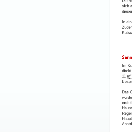
Die n
sich 
diese
In ei
Zudem
Kutsc
Sani
Im Ku
direk
11
m²
Bespr
Das G
wurd
erste
Haupt
Regen
Haupt
Anstr