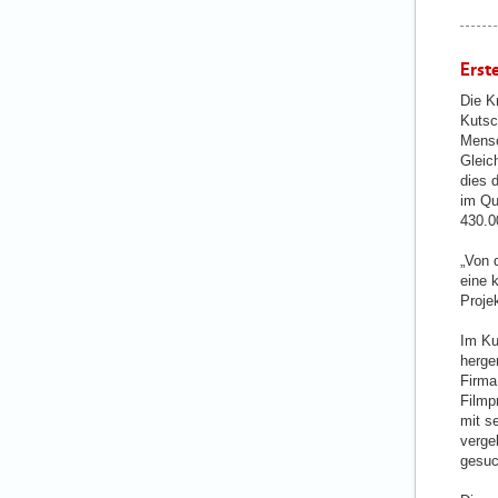
Erst
Die K
Kutsc
Mensc
Gleich
dies 
im Qua
430.0
„Von 
eine k
Projek
Im Ku
herge
Firma
Filmp
mit s
verge
gesuc