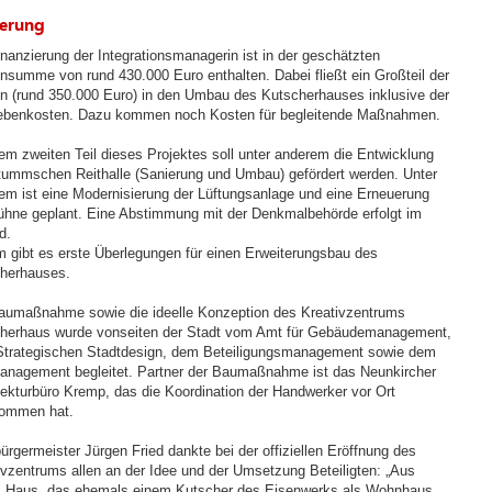
erung
inanzierung der Integrationsmanagerin ist in der geschätzten
nsumme von rund 430.000 Euro enthalten. Dabei fließt ein Großteil der
n (rund 350.000 Euro) in den Umbau des Kutscherhauses inklusive der
benkosten. Dazu kommen noch Kosten für begleitende Maßnahmen.
nem zweiten Teil dieses Projektes soll unter anderem die Entwicklung
tummschen Reithalle (Sanierung und Umbau) gefördert werden. Unter
em ist eine Modernisierung der Lüftungsanlage und eine Erneuerung
ühne geplant. Eine Abstimmung mit der Denkmalbehörde erfolgt im
d.
 gibt es erste Überlegungen für einen Erweiterungsbau des
herhauses.
aumaßnahme sowie die ideelle Konzeption des Kreativzentrums
herhaus wurde vonseiten der Stadt vom Amt für Gebäudemanagement,
trategischen Stadtdesign, dem Beteiligungsmanagement sowie dem
anagement begleitet. Partner der Baumaßnahme ist das Neunkircher
tekturbüro Kremp, das die Koordination der Handwerker vor Ort
ommen hat.
ürgermeister Jürgen Fried dankte bei der offiziellen Eröffnung des
ivzentrums allen an der Idee und der Umsetzung Beteiligten: „Aus
 Haus, das ehemals einem Kutscher des Eisenwerks als Wohnhaus