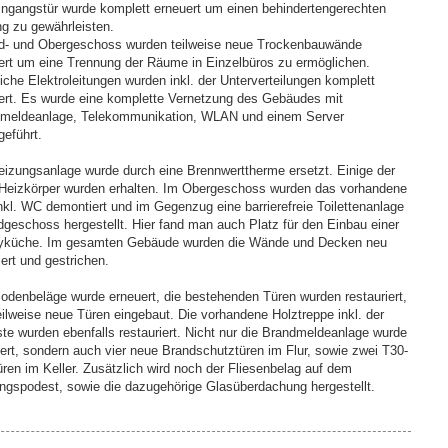
ingangstür wurde komplett erneuert um einen behindertengerechten
g zu gewährleisten.
d- und Obergeschoss wurden teilweise neue Trockenbauwände
ert um eine Trennung der Räume in Einzelbüros zu ermöglichen.
iche Elektroleitungen wurden inkl. der Unterverteilungen komplett
ert. Es wurde eine komplette Vernetzung des Gebäudes mit
meldeanlage, Telekommunikation, WLAN und einem Server
geführt.
eizungsanlage wurde durch eine Brennwerttherme ersetzt. Einige der
 Heizkörper wurden erhalten. Im Obergeschoss wurden das vorhandene
nkl. WC demontiert und im Gegenzug eine barrierefreie Toilettenanlage
dgeschoss hergestellt. Hier fand man auch Platz für den Einbau einer
yküche. Im gesamten Gebäude wurden die Wände und Decken neu
iert und gestrichen.
Bodenbeläge wurde erneuert, die bestehenden Türen wurden restauriert,
eilweise neue Türen eingebaut. Die vorhandene Holztreppe inkl. der
te wurden ebenfalls restauriert. Nicht nur die Brandmeldeanlage wurde
tert, sondern auch vier neue Brandschutztüren im Flur, sowie zwei T30-
ren im Keller. Zusätzlich wird noch der Fliesenbelag auf dem
ngspodest, sowie die dazugehörige Glasüberdachung hergestellt.