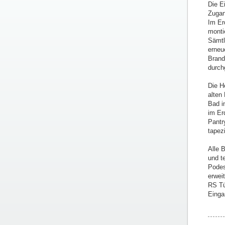
Die E
Zugan
Im Er
monti
Sämtl
erneu
Brand
durch
Die H
alten
Bad i
im Er
Pantr
tapez
Alle 
und t
Podes
erwei
RS Tü
Einga