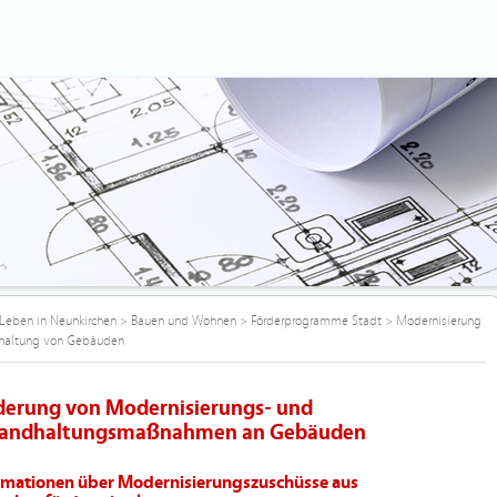
Leben in Neunkirchen
>
Bauen und Wohnen
>
Förderprogramme Stadt
>
Modernisierung
dhaltung von Gebäuden
derung von Modernisierungs- und
tandhaltungsmaßnahmen an Gebäuden
rmationen über Modernisierungszuschüsse aus