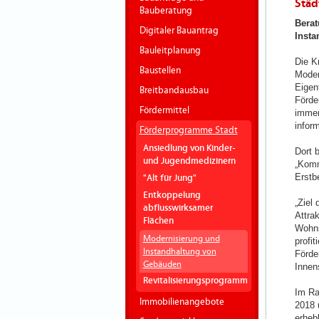
Städ
Bauberatung
Berat
Digitaler Bauantrag
Inst
Bauleitplanung
Die K
Baustellen
Moder
Eigen
Breitbandausbau
Förde
Fördermittel
immer
inform
Förderprogramme Stadt
Ansiedlung von Kinder-
Dort 
und Jugendmedizinern
„Komm
Erstb
"Alt für Jung"
Entkoppelung
„Ziel
abflusswirksamer
Attra
Flächen
Wohns
Modernisierung und
profi
Instandhaltung von
Förder
Gebäuden
Innen
Revitalisierungsprogramm
Im Ra
Immobilienangebote
2018 
erheb