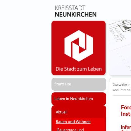
Startseite
Startseite
>
und Instan
Leben in Neunkirchen
För
Aktuell
Ins
Bauen und Wohnen
Info
Bauanträge und