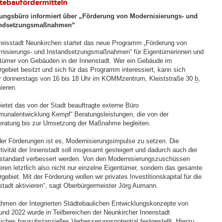
tebaufördermitteln
ungsbüro informiert über „Förderung von Modernisierungs- und
andsetzungsmaßnahmen“
reisstadt Neunkirchen startet das neue Programm „Förderung von
nisierungs- und Instandsetzungsmaßnahmen“ für Eigentümerinnen und
tümer von Gebäuden in der Innenstadt. Wer ein Gebäude im
rgebiet besitzt und sich für das Programm interessiert, kann sich
 donnerstags von 16 bis 18 Uhr im KOMMzentrum, Kleiststraße 30
b
,
ieren.
bietet das von der Stadt beauftragte externe Büro
unalentwicklung Kempf“ Beratungsleistungen, die von der
eratung bis zur Umsetzung der Maßnahme begleiten.
 der Förderungen ist es, Modernisierungsimpulse zu setzen. Die
ktivität der Innenstadt soll insgesamt gesteigert und dadurch auch der
tandard verbessert werden. Von den Modernisierungszuschüssen
tieren letztlich also nicht nur einzelne Eigentümer, sondern das gesamte
gebiet. Mit der Förderung wollen wir privates Investitionskapital für die
stadt aktivieren“, sagt Oberbürgermeister Jörg Aumann.
hmen der Integrierten Städtebaulichen Entwicklungskonzepte von
und 2022 wurde in Teilbereichen der Neunkircher Innenstadt
liches bausubstanzielles Verbesserungspotential festgestellt. Hierzu