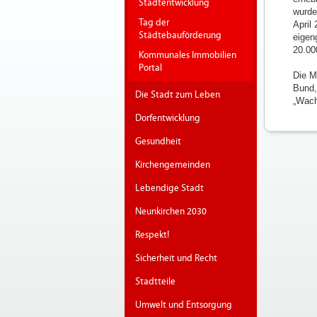
Stadtentwicklung
wurde
Tag der
April
Städtebauförderung
eigen
20.00
Kommunales Immobilien
Portal
Die M
Bund,
Die Stadt zum Leben
„Wach
Dorfentwicklung
Gesundheit
Kirchengemeinden
Lebendige Stadt
Neunkirchen 2030
Respekt!
Sicherheit und Recht
Stadtteile
Umwelt und Entsorgung