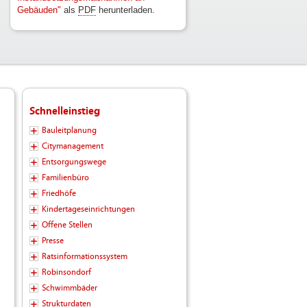
Gebäuden"
als
PDF
herunterladen.
Schnelleinstieg
Bauleitplanung
Citymanagement
Entsorgungswege
Familienbüro
Friedhöfe
Kindertageseinrichtungen
Offene Stellen
Presse
Ratsinformationssystem
Robinsondorf
Schwimmbäder
Strukturdaten