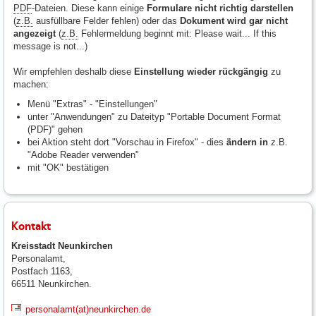
PDF
-Dateien. Diese kann einige
Formulare nicht richtig darstellen
(
z.B.
ausfüllbare Felder fehlen) oder das
Dokument wird gar nicht
angezeigt
(
z.B.
Fehlermeldung beginnt mit: Please wait... If this
message is not...)
Wir empfehlen deshalb diese
Einstellung wieder rückgängig
zu
machen:
Menü "Extras" - "Einstellungen"
unter "Anwendungen" zu Dateityp "Portable Document Format
(
PDF
)" gehen
bei Aktion steht dort "Vorschau in
Firefox
" - dies
ändern in
z.B.
"Adobe Reader verwenden"
mit "OK" bestätigen
Kontakt
Kreisstadt Neunkirchen
Personalamt,
Postfach 1163,
66511 Neunkirchen.
personalamt(at)neunkirchen.de