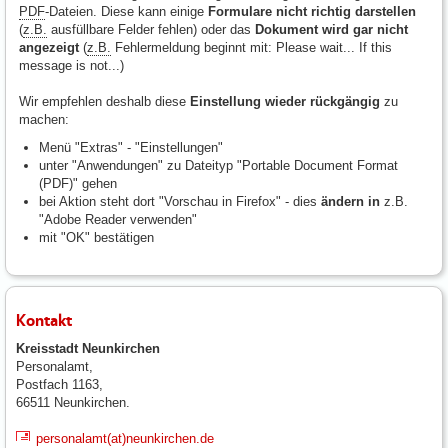
PDF
-Dateien. Diese kann einige
Formulare nicht richtig darstellen
(
z.B.
ausfüllbare Felder fehlen) oder das
Dokument wird gar nicht
angezeigt
(
z.B.
Fehlermeldung beginnt mit: Please wait... If this
message is not...)
Wir empfehlen deshalb diese
Einstellung wieder rückgängig
zu
machen:
Menü "Extras" - "Einstellungen"
unter "Anwendungen" zu Dateityp "Portable Document Format
(
PDF
)" gehen
bei Aktion steht dort "Vorschau in
Firefox
" - dies
ändern in
z.B.
"Adobe Reader verwenden"
mit "OK" bestätigen
Kontakt
Kreisstadt Neunkirchen
Personalamt,
Postfach 1163,
66511 Neunkirchen.
personalamt(at)neunkirchen.de