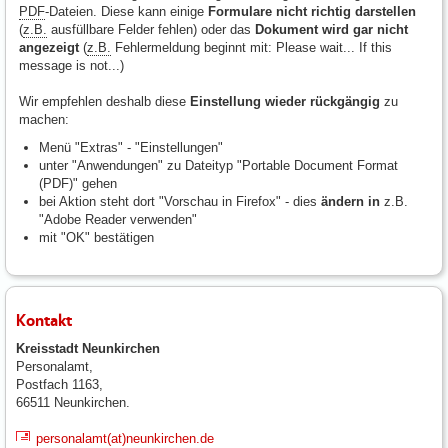
PDF
-Dateien. Diese kann einige
Formulare nicht richtig darstellen
(
z.B.
ausfüllbare Felder fehlen) oder das
Dokument wird gar nicht
angezeigt
(
z.B.
Fehlermeldung beginnt mit: Please wait... If this
message is not...)
Wir empfehlen deshalb diese
Einstellung wieder rückgängig
zu
machen:
Menü "Extras" - "Einstellungen"
unter "Anwendungen" zu Dateityp "Portable Document Format
(
PDF
)" gehen
bei Aktion steht dort "Vorschau in
Firefox
" - dies
ändern in
z.B.
"Adobe Reader verwenden"
mit "OK" bestätigen
Kontakt
Kreisstadt Neunkirchen
Personalamt,
Postfach 1163,
66511 Neunkirchen.
personalamt(at)neunkirchen.de