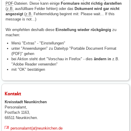
PDF
-Dateien. Diese kann einige
Formulare nicht richtig darstellen
(
z.B.
ausfüllbare Felder fehlen) oder das
Dokument wird gar nicht
angezeigt
(
z.B.
Fehlermeldung beginnt mit: Please wait... If this
message is not...)
Wir empfehlen deshalb diese
Einstellung wieder rückgängig
zu
machen:
Menü "Extras" - "Einstellungen"
unter "Anwendungen" zu Dateityp "Portable Document Format
(
PDF
)" gehen
bei Aktion steht dort "Vorschau in
Firefox
" - dies
ändern in
z.B.
"Adobe Reader verwenden"
mit "OK" bestätigen
Kontakt
Kreisstadt Neunkirchen
Personalamt,
Postfach 1163,
66511 Neunkirchen.
personalamt(at)neunkirchen.de