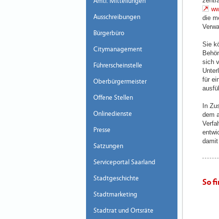
zentr
Amtl. Mitteilungen
ww
Ausschreibungen
die m
Verwa
Bürgerbüro
Sie k
Citymanagement
Behör
sich 
Führerscheinstelle
Unter
für e
Oberbürgermeister
ausfü
Offene Stellen
In Zu
Onlinedienste
dem a
Verfa
Presse
entwi
damit
Satzungen
Serviceportal Saarland
Stadtgeschichte
So f
Stadtmarketing
Stadtrat und Ortsräte