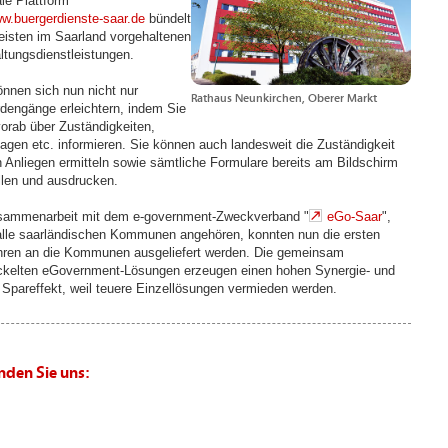
ale Plattform
w.buergerdienste-saar.de
bündelt
eisten im Saarland vorgehaltenen
ltungsdienstleistungen.
önnen sich nun nicht nur
Rathaus Neunkirchen, Oberer Markt
dengänge erleichtern, indem Sie
vorab über Zuständigkeiten,
lagen etc. informieren. Sie können auch landesweit die Zuständigkeit
in Anliegen ermitteln sowie sämtliche Formulare bereits am Bildschirm
llen und ausdrucken.
sammenarbeit mit dem e-government-Zweckverband "
eGo-Saar
",
lle saarländischen Kommunen angehören, konnten nun die ersten
hren an die Kommunen ausgeliefert werden. Die gemeinsam
ckelten eGovernment-Lösungen erzeugen einen hohen Synergie- und
 Spareffekt, weil teuere Einzellösungen vermieden werden.
inden Sie uns: