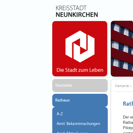
Startseite
Startseite
>
Rathaus
Rat
A-Z
Der er
Ratha
Amtl. Bekanntmachungen
Pilot