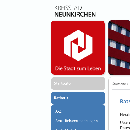
Startseite
Startseite
>
Rathaus
Rat
A-Z
Herz
Amtl. Bekanntmachungen
Über 
Rates