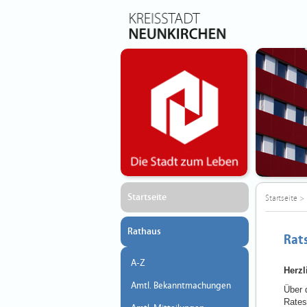
Startseite
Startseite
>
Rathaus
Rat
A-Z
Herz
Amtl. Bekanntmachungen
Über 
Rates