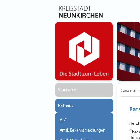
Startseite
Startseite
>
Rathaus
Rat
A-Z
Herz
Amtl. Bekanntmachungen
Über 
Rates