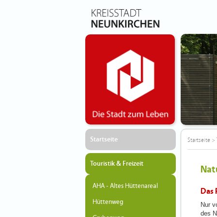
Startseite
Startseite
>
Touristik & Freizeit
Nat
AHA - Altes Hüttenareal
Das 
Hüttenweg
Nur v
des N