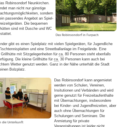
 das Robinsondorf Neunkirchen.
findet man nicht nur günstige
achtungsmöglichkeiten, sondern
ein passendes Angebot an Spiel-
reizeitgeräten. Die bequemen
hütten sind mit Dusche und WC
stattet.
Das Robinsondorf in Furpach
nder gibt es einen Spielplatz mit vielen Spielgeräten, für Jugendliche
Tischtennisplatten und eine Streetballanlage im Freigelände. Eine
 Grillhütte mit Sitzgelegenheiten für
ca.
80 Personen steht ebenfalls
rfügung. Die kleine Grillhütte für
ca.
30 Personen kann auch bei
chtem Wetter genutzt werden. Ganz in der Nähe unterhält die Stadt
einen Bolzplatz.
Das Robinsondorf kann angemietet
werden von Schulen, Vereinen,
Insitutionen und Verbänden und wird
gerne genutzt für Freizeitaufenthalte
mit Übernachtungen, insbesondere
bei Kinder- und Jugendfreizeiten, aber
auch ohne Übernachtungen für
Schulungen und Seminare. Die
Anmietung für private
in die Unterkunft
Veranstaltungen ist leider nicht