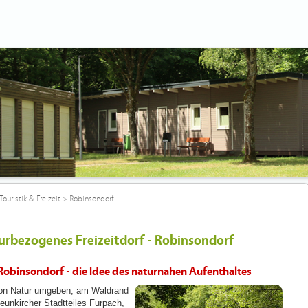
Touristik & Freizeit
>
Robinsondorf
urbezogenes Freizeitdorf - Robinsondorf
Robinsondorf - die Idee des naturnahen Aufenthaltes
on Natur umgeben, am Waldrand
eunkircher Stadtteiles Furpach,