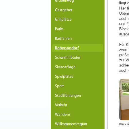
Grubenweg
liegt
Hier 
Gastgeber
Übern
auch 
Grillplätze
und F
Parks
Block
ausge
Radfahren
Für Ki
Robinsondorf
zwei 
große
Schwimmbäder
zur Ve
schle
Skateanlage
auch 
Spielplätze
Sport
Stadtführungen
Verkehr
Wandern
Willkommensregion
Blick 