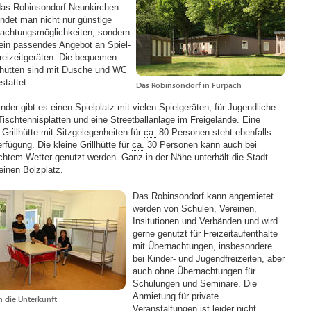
 das Robinsondorf Neunkirchen.
findet man nicht nur günstige
achtungsmöglichkeiten, sondern
ein passendes Angebot an Spiel-
reizeitgeräten. Die bequemen
hütten sind mit Dusche und WC
stattet.
Das Robinsondorf in Furpach
nder gibt es einen Spielplatz mit vielen Spielgeräten, für Jugendliche
Tischtennisplatten und eine Streetballanlage im Freigelände. Eine
 Grillhütte mit Sitzgelegenheiten für
ca.
80 Personen steht ebenfalls
rfügung. Die kleine Grillhütte für
ca.
30 Personen kann auch bei
chtem Wetter genutzt werden. Ganz in der Nähe unterhält die Stadt
einen Bolzplatz.
Das Robinsondorf kann angemietet
werden von Schulen, Vereinen,
Insitutionen und Verbänden und wird
gerne genutzt für Freizeitaufenthalte
mit Übernachtungen, insbesondere
bei Kinder- und Jugendfreizeiten, aber
auch ohne Übernachtungen für
Schulungen und Seminare. Die
Anmietung für private
in die Unterkunft
Veranstaltungen ist leider nicht