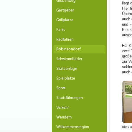
Grubenweg
liegt
Hier 
Gastgeber
Übern
auch 
Grillplätze
und F
Parks
Block
ausge
Radfahren
Für Ki
Robinsondorf
zwei 
große
Schwimmbäder
zur Ve
schle
Skateanlage
auch 
Spielplätze
Sport
Stadtführungen
Verkehr
Wandern
Willkommensregion
Blick 