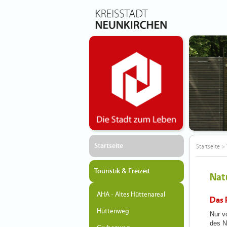
Startseite
Startseite
>
Touristik & Freizeit
Nat
AHA - Altes Hüttenareal
Das 
Hüttenweg
Nur v
des N