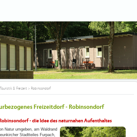
Touristik & Freizeit
>
Robinsondorf
urbezogenes Freizeitdorf - Robinsondorf
Robinsondorf - die Idee des naturnahen Aufenthaltes
on Natur umgeben, am Waldrand
eunkircher Stadtteiles Furpach,