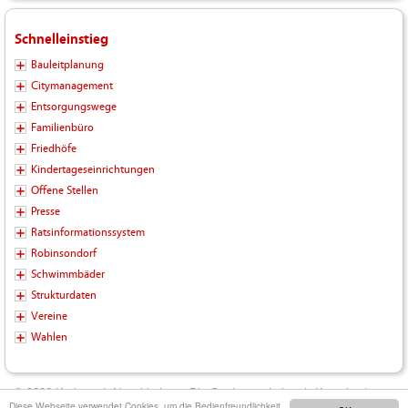
Schnelleinstieg
Bauleitplanung
Citymanagement
Entsorgungswege
Familienbüro
Friedhöfe
Kindertageseinrichtungen
Offene Stellen
Presse
Ratsinformationssystem
Robinsondorf
Schwimmbäder
Strukturdaten
Vereine
Wahlen
© 2026 Kreisstadt Neunkirchen - Die Stadt zum Leben |
Kontakt
|
Diese Webseite verwendet Cookies, um die Bedienfreundlichkeit