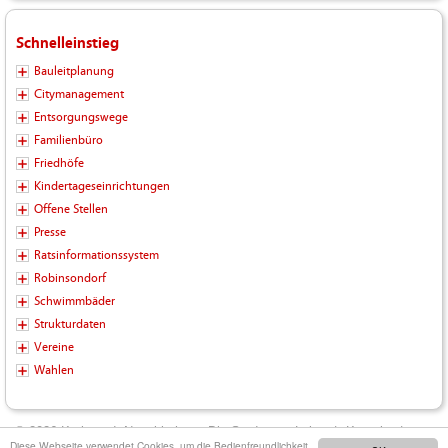
Schnelleinstieg
Bauleitplanung
Citymanagement
Entsorgungswege
Familienbüro
Friedhöfe
Kindertageseinrichtungen
Offene Stellen
Presse
Ratsinformationssystem
Robinsondorf
Schwimmbäder
Strukturdaten
Vereine
Wahlen
© 2026 Kreisstadt Neunkirchen - Die Stadt zum Leben |
Kontakt
|
Diese Webseite verwendet Cookies, um die Bedienfreundlichkeit