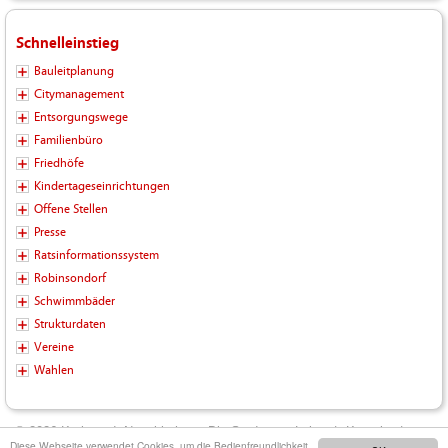
Schnelleinstieg
Bauleitplanung
Citymanagement
Entsorgungswege
Familienbüro
Friedhöfe
Kindertageseinrichtungen
Offene Stellen
Presse
Ratsinformationssystem
Robinsondorf
Schwimmbäder
Strukturdaten
Vereine
Wahlen
© 2026 Kreisstadt Neunkirchen - Die Stadt zum Leben |
Kontakt
|
Diese Webseite verwendet Cookies, um die Bedienfreundlichkeit