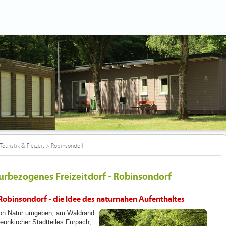
Touristik & Freizeit
>
Robinsondorf
urbezogenes Freizeitdorf - Robinsondorf
Robinsondorf - die Idee des naturnahen Aufenthaltes
on Natur umgeben, am Waldrand
eunkircher Stadtteiles Furpach,