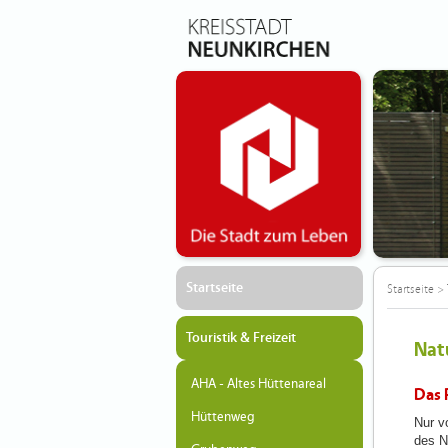
Startseite
Startseite
>
Touristik & Freizeit
Nat
AHA - Altes Hüttenareal
Das 
Hüttenweg
Nur v
des N