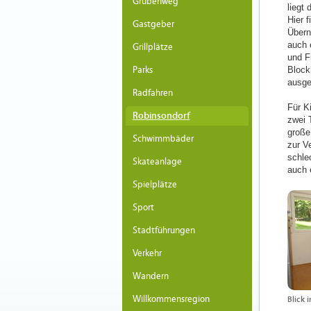
Grubenweg
liegt
Hier 
Gastgeber
Übern
auch 
Grillplätze
und F
Parks
Block
ausge
Radfahren
Für Ki
Robinsondorf
zwei 
große
Schwimmbäder
zur Ve
schle
Skateanlage
auch 
Spielplätze
Sport
Stadtführungen
Verkehr
Wandern
Willkommensregion
Blick 