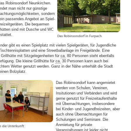
 das Robinsondorf Neunkirchen.
findet man nicht nur günstige
achtungsmöglichkeiten, sondern
ein passendes Angebot an Spiel-
reizeitgeräten. Die bequemen
hütten sind mit Dusche und WC
stattet.
Das Robinsondorf in Furpach
nder gibt es einen Spielplatz mit vielen Spielgeräten, für Jugendliche
Tischtennisplatten und eine Streetballanlage im Freigelände. Eine
 Grillhütte mit Sitzgelegenheiten für
ca.
80 Personen steht ebenfalls
rfügung. Die kleine Grillhütte für
ca.
30 Personen kann auch bei
chtem Wetter genutzt werden. Ganz in der Nähe unterhält die Stadt
einen Bolzplatz.
Das Robinsondorf kann angemietet
werden von Schulen, Vereinen,
Insitutionen und Verbänden und wird
gerne genutzt für Freizeitaufenthalte
mit Übernachtungen, insbesondere
bei Kinder- und Jugendfreizeiten, aber
auch ohne Übernachtungen für
Schulungen und Seminare. Die
Anmietung für private
in die Unterkunft
Veranstaltungen ist leider nicht