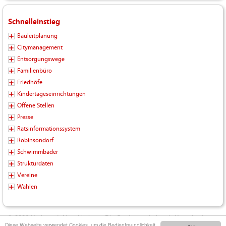
Schnelleinstieg
Bauleitplanung
Citymanagement
Entsorgungswege
Familienbüro
Friedhöfe
Kindertageseinrichtungen
Offene Stellen
Presse
Ratsinformationssystem
Robinsondorf
Schwimmbäder
Strukturdaten
Vereine
Wahlen
© 2026 Kreisstadt Neunkirchen - Die Stadt zum Leben |
Kontakt
|
Diese Webseite verwendet Cookies, um die Bedienfreundlichkeit