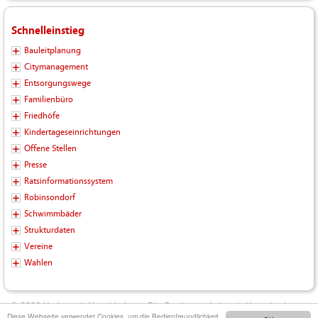
Schnelleinstieg
Bauleitplanung
Citymanagement
Entsorgungswege
Familienbüro
Friedhöfe
Kindertageseinrichtungen
Offene Stellen
Presse
Ratsinformationssystem
Robinsondorf
Schwimmbäder
Strukturdaten
Vereine
Wahlen
© 2026 Kreisstadt Neunkirchen - Die Stadt zum Leben |
Kontakt
|
Diese Webseite verwendet Cookies, um die Bedienfreundlichkeit