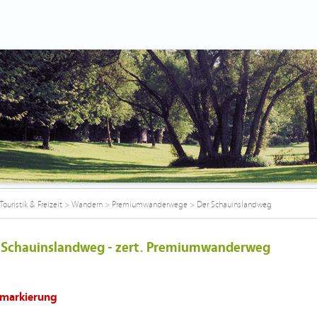
Touristik & Freizeit
>
Wandern
>
Premiumwanderwege
>
Der Schauinslandweg
 Schauinslandweg - zert. Premiumwanderweg
markierung