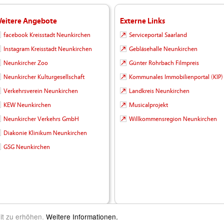
eitere Angebote
Externe Links
facebook Kreisstadt Neunkirchen
Serviceportal Saarland
Instagram Kreisstadt Neunkirchen
Gebläsehalle Neunkirchen
Neunkircher Zoo
Günter Rohrbach Filmpreis
Neunkircher Kulturgesellschaft
Kommunales Immobilienportal (KIP)
Verkehrsverein Neunkirchen
Landkreis Neunkirchen
KEW Neunkirchen
Musicalprojekt
Neunkircher Verkehrs GmbH
Willkommensregion Neunkirchen
Diakonie Klinikum Neunkirchen
GSG Neunkirchen
it zu erhöhen.
Weitere Informationen.
m Leben |
Kontakt
|
Impressum
|
Datenschutz
|
Barrierefreiheit
|
Inhalt