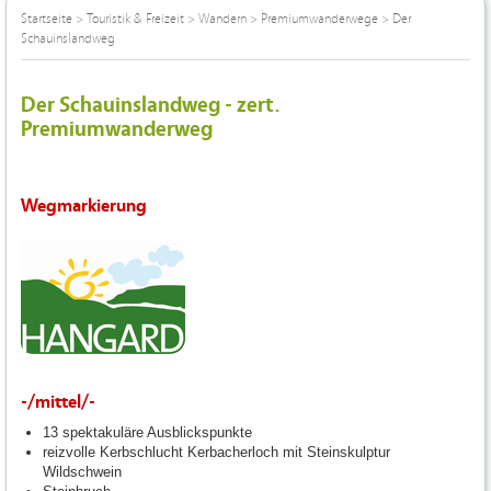
Startseite
>
Touristik & Freizeit
>
Wandern
>
Premiumwanderwege
>
Der
Schauinslandweg
Der Schauinslandweg - zert.
Premiumwanderweg
Wegmarkierung
-/mittel/-
13 spektakuläre Ausblickspunkte
reizvolle Kerbschlucht Kerbacherloch mit Steinskulptur
Wildschwein