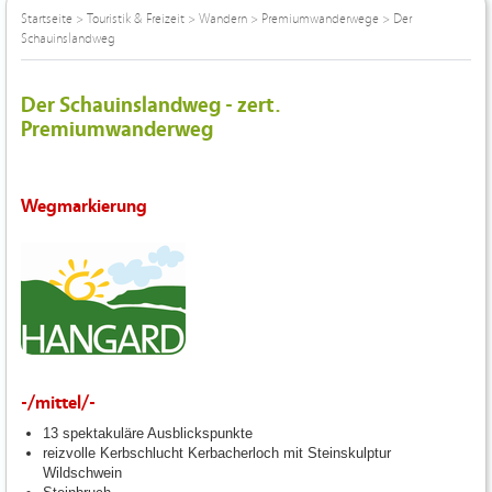
Startseite
>
Touristik & Freizeit
>
Wandern
>
Premiumwanderwege
>
Der
Schauinslandweg
Der Schauinslandweg - zert.
Premiumwanderweg
Wegmarkierung
-/mittel/-
13 spektakuläre Ausblickspunkte
reizvolle Kerbschlucht Kerbacherloch mit Steinskulptur
Wildschwein