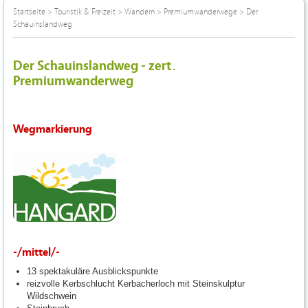
Startseite
>
Touristik & Freizeit
>
Wandern
>
Premiumwanderwege
>
Der
Schauinslandweg
Der Schauinslandweg - zert.
Premiumwanderweg
Wegmarkierung
-/mittel/-
13 spektakuläre Ausblickspunkte
reizvolle Kerbschlucht Kerbacherloch mit Steinskulptur
Wildschwein