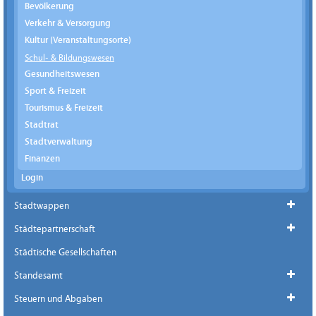
Bevölkerung
Verkehr & Versorgung
Kultur (Veranstaltungsorte)
Schul- & Bildungswesen
Gesundheitswesen
Sport & Freizeit
Tourismus & Freizeit
Stadtrat
Stadtverwaltung
Finanzen
Login
Stadtwappen
Städtepartnerschaft
Städtische Gesellschaften
Standesamt
Steuern und Abgaben