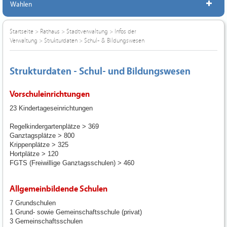
Wahlen
Startseite
>
Rathaus
>
Stadtverwaltung
>
Infos der
Verwaltung
>
Strukturdaten
>
Schul- & Bildungswesen
Strukturdaten - Schul- und Bildungswesen
Vorschuleinrichtungen
23 Kindertageseinrichtungen
Regelkindergartenplätze > 369
Ganztagsplätze > 800
Krippenplätze > 325
Hortplätze > 120
FGTS (Freiwillige Ganztagsschulen) > 460
Allgemeinbildende Schulen
7 Grundschulen
1 Grund- sowie Gemeinschaftsschule (privat)
3 Gemeinschaftsschulen