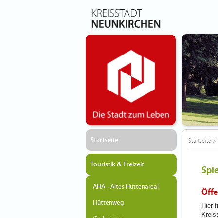
Startseite
Startseite
>
Touristik & Freizeit
Spie
AHA - Altes Hüttenareal
Öffe
Hüttenweg
Hier f
Kreis