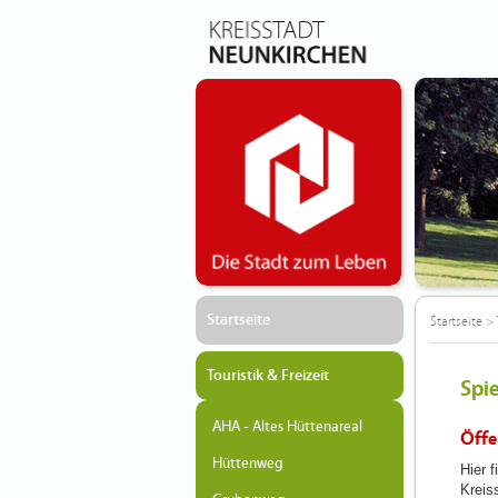
Startseite
Startseite
>
Touristik & Freizeit
Spie
AHA - Altes Hüttenareal
Öffe
Hüttenweg
Hier f
Kreis