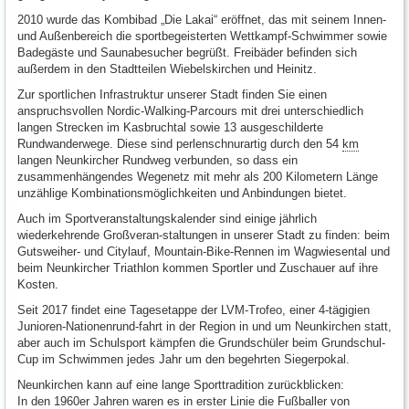
2010 wurde das Kombibad „Die Lakai“ eröffnet, das mit seinem Innen-
und Außenbereich die sportbegeisterten Wettkampf-Schwimmer sowie
Badegäste und Saunabesucher begrüßt. Freibäder befinden sich
außerdem in den Stadtteilen Wiebelskirchen und Heinitz.
Zur sportlichen Infrastruktur unserer Stadt finden Sie einen
anspruchsvollen Nordic-Walking-Parcours mit drei unterschiedlich
langen Strecken im Kasbruchtal sowie 13 ausgeschilderte
Rundwanderwege. Diese sind perlenschnurartig durch den 54
km
langen Neunkircher Rundweg verbunden, so dass ein
zusammenhängendes Wegenetz mit mehr als 200 Kilometern Länge
unzählige Kombinationsmöglichkeiten und Anbindungen bietet.
Auch im Sportveranstaltungskalender sind einige jährlich
wiederkehrende Großveran-staltungen in unserer Stadt zu finden: beim
Gutsweiher- und Citylauf, Mountain-Bike-Rennen im Wagwiesental und
beim Neunkircher Triathlon kommen Sportler und Zuschauer auf ihre
Kosten.
Seit 2017 findet eine Tagesetappe der LVM-Trofeo, einer 4-tägigien
Junioren-Nationenrund-fahrt in der Region in und um Neunkirchen statt,
aber auch im Schulsport kämpfen die Grundschüler beim Grundschul-
Cup im Schwimmen jedes Jahr um den begehrten Siegerpokal.
Neunkirchen kann auf eine lange Sporttradition zurückblicken:
In den 1960er Jahren waren es in erster Linie die Fußballer von