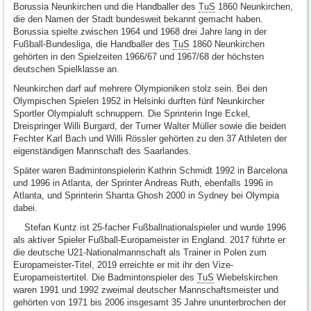
Borussia Neunkirchen und die Handballer des
TuS
1860 Neunkirchen,
die den Namen der Stadt bundesweit bekannt gemacht haben.
Borussia spielte zwischen 1964 und 1968 drei Jahre lang in der
Fußball-Bundesliga, die Handballer des
TuS
1860 Neunkirchen
gehörten in den Spielzeiten 1966/67 und 1967/68 der höchsten
deutschen Spielklasse an.
Neunkirchen darf auf mehrere Olympioniken stolz sein. Bei den
Olympischen Spielen 1952 in Helsinki durften fünf Neunkircher
Sportler Olympialuft schnuppern. Die Sprinterin Inge Eckel,
Dreispringer Willi Burgard, der Turner Walter Müller sowie die beiden
Fechter Karl Bach und Willi Rössler gehörten zu den 37 Athleten der
eigenständigen Mannschaft des Saarlandes.
Später waren Badmintonspielerin Kathrin Schmidt 1992 in Barcelona
und 1996 in Atlanta, der Sprinter Andreas Ruth, ebenfalls 1996 in
Atlanta, und Sprinterin Shanta Ghosh 2000 in Sydney bei Olympia
dabei.
Stefan Kuntz ist 25-facher Fußballnationalspieler und wurde 1996
als aktiver Spieler Fußball-Europameister in England. 2017 führte er
die deutsche U21-Nationalmannschaft als Trainer in Polen zum
Europameister-Titel, 2019 erreichte er mit ihr den Vize-
Europameistertitel. Die Badmintonspieler des
TuS
Wiebelskirchen
waren 1991 und 1992 zweimal deutscher Mannschaftsmeister und
gehörten von 1971 bis 2006 insgesamt 35 Jahre ununterbrochen der