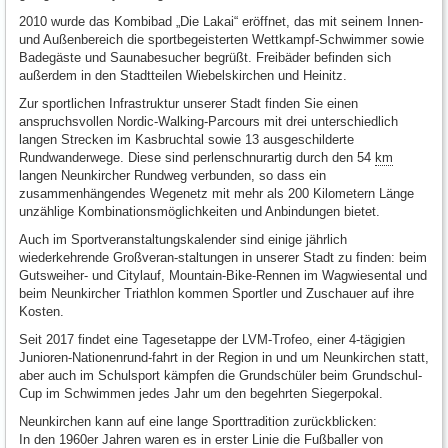
2010 wurde das Kombibad „Die Lakai“ eröffnet, das mit seinem Innen-
und Außenbereich die sportbegeisterten Wettkampf-Schwimmer sowie
Badegäste und Saunabesucher begrüßt. Freibäder befinden sich
außerdem in den Stadtteilen Wiebelskirchen und Heinitz.
Zur sportlichen Infrastruktur unserer Stadt finden Sie einen
anspruchsvollen Nordic-Walking-Parcours mit drei unterschiedlich
langen Strecken im Kasbruchtal sowie 13 ausgeschilderte
Rundwanderwege. Diese sind perlenschnurartig durch den 54
km
langen Neunkircher Rundweg verbunden, so dass ein
zusammenhängendes Wegenetz mit mehr als 200 Kilometern Länge
unzählige Kombinationsmöglichkeiten und Anbindungen bietet.
Auch im Sportveranstaltungskalender sind einige jährlich
wiederkehrende Großveran-staltungen in unserer Stadt zu finden: beim
Gutsweiher- und Citylauf, Mountain-Bike-Rennen im Wagwiesental und
beim Neunkircher Triathlon kommen Sportler und Zuschauer auf ihre
Kosten.
Seit 2017 findet eine Tagesetappe der LVM-Trofeo, einer 4-tägigien
Junioren-Nationenrund-fahrt in der Region in und um Neunkirchen statt,
aber auch im Schulsport kämpfen die Grundschüler beim Grundschul-
Cup im Schwimmen jedes Jahr um den begehrten Siegerpokal.
Neunkirchen kann auf eine lange Sporttradition zurückblicken:
In den 1960er Jahren waren es in erster Linie die Fußballer von