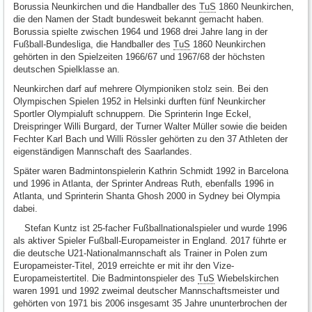
Borussia Neunkirchen und die Handballer des
TuS
1860 Neunkirchen,
die den Namen der Stadt bundesweit bekannt gemacht haben.
Borussia spielte zwischen 1964 und 1968 drei Jahre lang in der
Fußball-Bundesliga, die Handballer des
TuS
1860 Neunkirchen
gehörten in den Spielzeiten 1966/67 und 1967/68 der höchsten
deutschen Spielklasse an.
Neunkirchen darf auf mehrere Olympioniken stolz sein. Bei den
Olympischen Spielen 1952 in Helsinki durften fünf Neunkircher
Sportler Olympialuft schnuppern. Die Sprinterin Inge Eckel,
Dreispringer Willi Burgard, der Turner Walter Müller sowie die beiden
Fechter Karl Bach und Willi Rössler gehörten zu den 37 Athleten der
eigenständigen Mannschaft des Saarlandes.
Später waren Badmintonspielerin Kathrin Schmidt 1992 in Barcelona
und 1996 in Atlanta, der Sprinter Andreas Ruth, ebenfalls 1996 in
Atlanta, und Sprinterin Shanta Ghosh 2000 in Sydney bei Olympia
dabei.
Stefan Kuntz ist 25-facher Fußballnationalspieler und wurde 1996
als aktiver Spieler Fußball-Europameister in England. 2017 führte er
die deutsche U21-Nationalmannschaft als Trainer in Polen zum
Europameister-Titel, 2019 erreichte er mit ihr den Vize-
Europameistertitel. Die Badmintonspieler des
TuS
Wiebelskirchen
waren 1991 und 1992 zweimal deutscher Mannschaftsmeister und
gehörten von 1971 bis 2006 insgesamt 35 Jahre ununterbrochen der