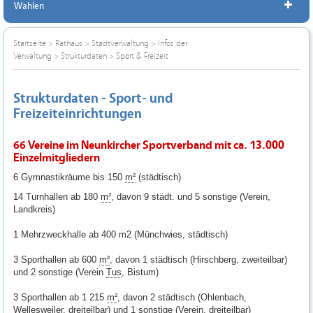
Wahlen
Startseite
>
Rathaus
>
Stadtverwaltung
>
Infos der
Verwaltung
>
Strukturdaten
>
Sport & Freizeit
Strukturdaten - Sport- und
Freizeiteinrichtungen
66 Vereine im Neunkircher Sportverband mit ca. 13.000
Einzelmitgliedern
6 Gymnastikräume bis 150
m²
(städtisch)
14 Turnhallen ab 180
m²
, davon 9 städt. und 5 sonstige (Verein,
Landkreis)
1 Mehrzweckhalle ab 400 m2 (Münchwies, städtisch)
3 Sporthallen ab 600
m²
, davon 1 städtisch (Hirschberg, zweiteilbar)
und 2 sonstige (Verein
Tus
, Bistum)
3 Sporthallen ab 1 215
m²
, davon 2 städtisch (Ohlenbach,
Wellesweiler, dreiteilbar) und 1 sonstige (Verein, dreiteilbar)