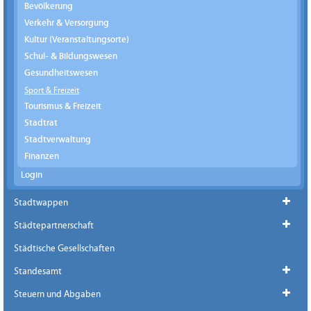
Bevölkerung
Verkehr & Versorgung
Kultur (Veranstaltungsorte)
Schul- & Bildungswesen
Gesundheitswesen
Sport & Freizeit
Tourismus & Freizeit
Stadtrat
Stadtverwaltung
Finanzen
Login
Stadtwappen
Städtepartnerschaft
Städtische Gesellschaften
Standesamt
Steuern und Abgaben