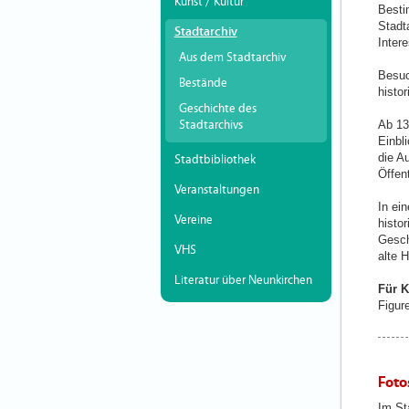
Kunst / Kultur
Besti
Stadt
Stadtarchiv
Intere
Aus dem Stadtarchiv
Besuc
Bestände
histo
Geschichte des
Stadtarchivs
Ab 13
Einbl
die A
Stadtbibliothek
Öffen
Veranstaltungen
In ei
Vereine
histo
Gesch
VHS
alte 
Literatur über Neunkirchen
Für K
Figur
Foto
Im St