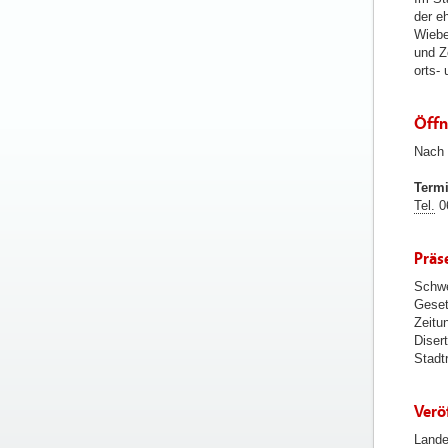
der e
Wiebe
und Z
orts- 
Öffn
Nach 
Term
Tel.
06
Präs
Schwe
Geset
Zeitu
Diser
Stadtr
Verö
Lande