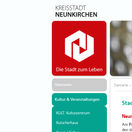
Startseite
Startseite
>
Kultur & Veranstaltungen
Sta
KULT. Kulturzentrum
Neun
Kutscherhaus
Am
F
den d