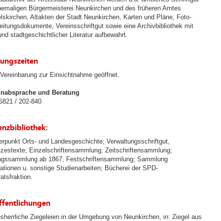
hemaligen Bürgermeisterei Neunkirchen und des früheren Amtes
lskirchen, Altakten der Stadt Neunkirchen, Karten und Pläne, Foto-
eitungsdokumente, Vereinsschriftgut sowie eine Archivbibliothek mit
und stadtgeschichtlicher Literatur aufbewahrt.
ungszeiten
Vereinbarung zur Einsichtnahme geöffnet.
inabsprache und Beratung
821 / 202-840
enzbibliothek:
rpunkt Orts- und Landesgeschichte; Verwaltungsschriftgut,
zestexte; Einzelschriftensammlung; Zeitschriftensammlung;
ngssammlung ab 1867; Festschriftensammlung; Sammlung
tationen u. sonstige Studienarbeiten; Bücherei der SPD-
atsfraktion.
ffentlichungen
sherrliche Ziegeleien in der Umgebung von Neunkirchen, in: Ziegel aus