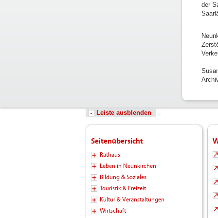
der S
Saarl
Neunk
Zerst
Verke
Susan
Archi
Leiste ausblenden
Seitenübersicht
W
Rathaus
Leben in Neunkirchen
Bildung & Soziales
Touristik & Freizeit
Kultur & Veranstaltungen
Wirtschaft