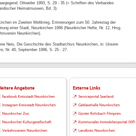
aargegend, Ottweiler 1993, S. 29 - 35 (= Schriften des Verbandes
ändischer Heimatmuseen, Bd. 3).
irchen im Zweiten Weltkrieg, Erinnerungen zum 50. Jahrestag der
örung einer Stadt, Neunkirchen 1996 (Neunkircher Hefte, Nr. 12, Hrsg.
hrsverein Neunkirchen).
ne Neis, Die Geschichte des Stadtarchivs Neunkirchen, in: Unsere
ve, Nr. 40, September 1996, S. 25 - 27.
eitere Angebote
Externe Links
facebook Kreisstadt Neunkirchen
Serviceportal Saarland
Instagram Kreisstadt Neunkirchen
Gebläsehalle Neunkirchen
Neunkircher Zoo
Günter Rohrbach Filmpreis
Neunkircher Kulturgesellschaft
Kommunales Immobilienportal (KIP)
Verkehrsverein Neunkirchen
Landkreis Neunkirchen