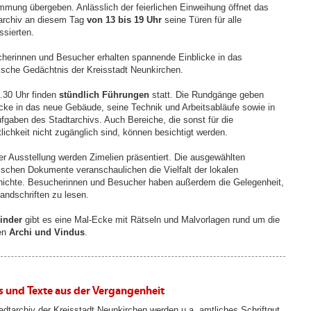
mmung übergeben. Anlässlich der feierlichen Einweihung öffnet das
archiv an diesem Tag
von 13 bis 19 Uhr
seine Türen für alle
ssierten.
herinnen und Besucher erhalten spannende Einblicke in das
rische Gedächtnis der Kreisstadt Neunkirchen.
.30 Uhr finden
stündlich Führungen
statt. Die Rundgänge geben
icke in das neue Gebäude, seine Technik und Arbeitsabläufe sowie in
ufgaben des Stadtarchivs. Auch Bereiche, die sonst für die
tlichkeit nicht zugänglich sind, können besichtigt werden.
ner Ausstellung werden Zimelien präsentiert. Die ausgewählten
rischen Dokumente veranschaulichen die Vielfalt der lokalen
ichte. Besucherinnen und Besucher haben außerdem die Gelegenheit,
Handschriften zu lesen.
inder
gibt es eine Mal-Ecke mit Rätseln und Malvorlagen rund um die
en
Archi und Vindus
.
s und Texte aus der Vergangenheit
adtarchiv der Kreisstadt Neunkirchen werden u.a. amtliches Schriftgut