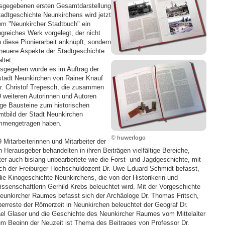
sgegebenen ersten Gesamtdarstellung
tadtgeschichte Neunkirchens wird jetzt
em "Neunkircher Stadtbuch" ein
greiches Werk vorgelegt, der nicht
n diese Pionierarbeit anknüpft, sondern
neuere Aspekte der Stadtgeschichte
ltet.
sgegeben wurde es im Auftrag der
stadt Neunkirchen von Rainer Knauf
r. Christof Trepesch, die zusammen
9 weiteren Autorinnen und Autoren
ige Bausteine zum historischen
tbild der Stadt Neunkirchen
mengetragen haben.
© huwerlogo
 Mitarbeiterinnen und Mitarbeiter der
n Herausgeber behandelten in ihren Beiträgen vielfältige Bereiche,
ter auch bislang unbearbeitete wie die Forst- und Jagdgeschichte, mit
ich der Freiburger Hochschuldozent Dr. Uwe Eduard Schmidt befasst,
die Kinogeschichte Neunkirchens, die von der Historikerin und
issenschaftlerin Gerhild Krebs beleuchtet wird. Mit der Vorgeschichte
eunkircher Raumes befasst sich der Archäologe Dr. Thomas Fritsch,
berreste der Römerzeit in Neunkirchen beleuchtet der Geograf Dr.
el Glaser und die Geschichte des Neunkircher Raumes vom Mittelalter
um Beginn der Neuzeit ist Thema des Beitrages von Professor Dr.