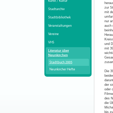
Kunst / Kultur
herau
zur S
Stadtarchiv
mit d
umfan
Stadtbibliothek
nur a
Veranstaltungen
auch 
beinha
Vereine
Herau
Kreis
VHS
und D
mit 3
Literatur über
wicht
Neunkirchen
Gesam
zusam
Stadtbuch 2005
Neunkircher Hefte
Die 39
beide
darun
der s
oder 
Filmw
des N
die Ü
Micha
bis z