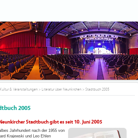
Kultur & Veranstaltungen
>
Literatur über Neunkirchen
>
Stadtbuch 2005
dtbuch 2005
Neunkircher Stadtbuch gibt es seit 10. Juni 2005
albes Jahrhundert nach der 1955 von
ard Krajewski und Leo Ehlen