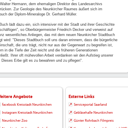
Walter Hermann, dem ehemaligen Direktor des Landesarchivs
rücken. Zur Geologie des Neunkircher Raumes äußert sich im
buch der Diplom-Mineraloge Dr. Gerhard Müller.
Buch lädt dazu ein, sich intensiver mit der Stadt und ihrer Geschichte
schäftigen", so Oberbürgermeister Friedrich Decker und verweist auf
anz wesentliches Anliegen, das mit dem neuen Neunkircher Stadtbuch
gt wird: "Dieses Stadtbuch soll uns daran erinnern, dass die bürgerliche
nschaft, die uns trägt, nicht nur aus der Gegenwart zu begreifen ist,
n in die Tiefe der Zeit reicht und die früheren Generationen
hließt. Ihrer oft mühevollen Arbeit verdanken wir den Aufstieg unserer
. Dieses Erbe gilt es zu bewahren und zu pflegen".
eitere Angebote
Externe Links
facebook Kreisstadt Neunkirchen
Serviceportal Saarland
Instagram Kreisstadt Neunkirchen
Gebläsehalle Neunkirchen
Neunkircher Zoo
Günter Rohrbach Filmpreis