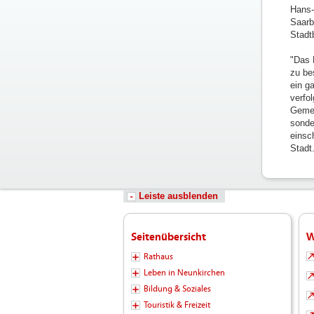
Hans-
Saarb
Stadt
"Das 
zu be
ein g
verfol
Gemei
sonder
einsc
Stadt
Leiste ausblenden
Seitenübersicht
W
Rathaus
Leben in Neunkirchen
Bildung & Soziales
Touristik & Freizeit