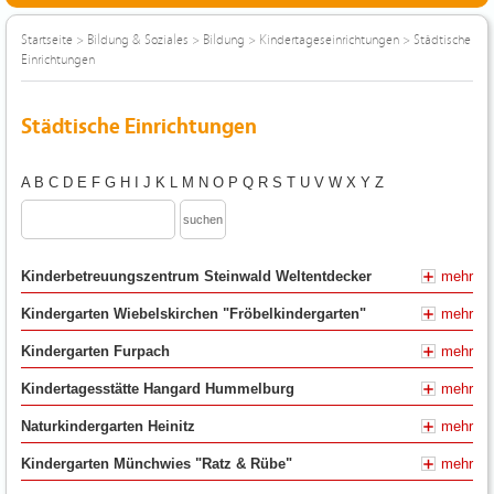
Startseite
>
Bildung & Soziales
>
Bildung
>
Kindertageseinrichtungen
>
Städtische
Einrichtungen
Städtische Einrichtungen
A
B
C
D
E
F
G
H
I
J
K
L
M
N
O
P
Q
R
S
T
U
V
W
X
Y
Z
Kinderbetreuungszentrum Steinwald
Weltentdecker
mehr
Kindergarten Wiebelskirchen
"Fröbelkindergarten"
mehr
Kindergarten
Furpach
mehr
Kindertagesstätte Hangard
Hummelburg
mehr
Naturkindergarten
Heinitz
mehr
Kindergarten Münchwies
"Ratz & Rübe"
mehr