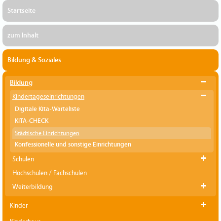
Startseite
zum Inhalt
Bildung & Soziales
Bildung
Kindertageseinrichtungen
Digitale Kita-Warteliste
KITA-CHECK
Städtische Einrichtungen
Konfessionelle und sonstige Einrichtungen
Schulen
Hochschulen / Fachschulen
Weiterbildung
Kinder