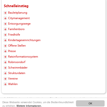
Schnelleinstieg
Bauleitplanung
Citymanagement
Entsorgungswege
Familienbüro
Friedhöfe
Kindertageseinrichtungen
Offene Stellen
Presse
Ratsinformationssystem
Robinsondorf
Schwimmbäder
Strukturdaten
Vereine
Wahlen
© 2026 Kreisstadt Neunkirchen - Die Stadt zum Leben |
Kontakt
|
Diese Webseite verwendet Cookies, um die Bedienfreundlichkeit
OK
Impressum
|
Datenschutz
|
Barrierefreiheit
|
Inhalt
zu erhöhen.
Weitere Informationen.