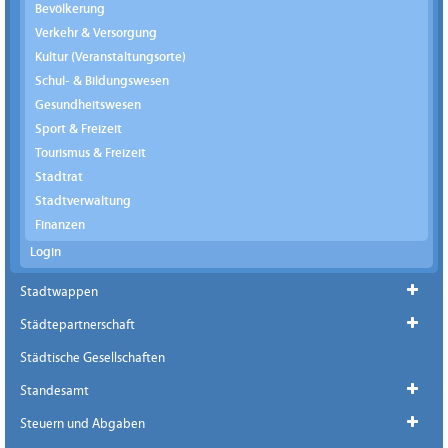
Bevölkerung
Verkehr & Versorgung
Kultur (Veranstaltungsorte)
Schul- & Bildungswesen
Gesundheitswesen
Sport & Freizeit
Tourismus & Freizeit
Stadtrat
Stadtverwaltung
Finanzen
Login
Stadtwappen
Städtepartnerschaft
Städtische Gesellschaften
Standesamt
Steuern und Abgaben