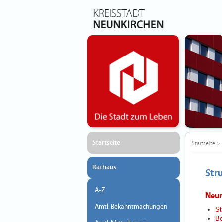
Startseite
Startseite
>
Rathaus
Str
A-Z
Neun
Amtl. Bekanntmachungen
St
Be