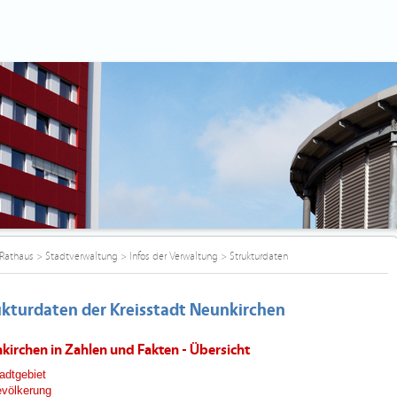
Rathaus
>
Stadtverwaltung
>
Infos der Verwaltung
>
Strukturdaten
ukturdaten der Kreisstadt Neunkirchen
kirchen in Zahlen und Fakten - Übersicht
adtgebiet
völkerung