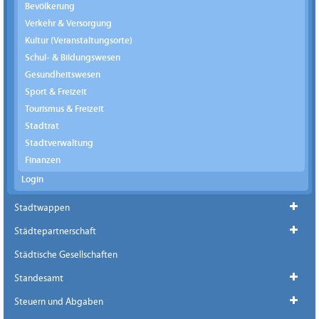
Bevölkerung
Verkehr & Versorgung
Kultur (Veranstaltungsorte)
Schul- & Bildungswesen
Gesundheitswesen
Sport & Freizeit
Tourismus & Freizeit
Stadtrat
Stadtverwaltung
Finanzen
Login
Stadtwappen
Städtepartnerschaft
Städtische Gesellschaften
Standesamt
Steuern und Abgaben