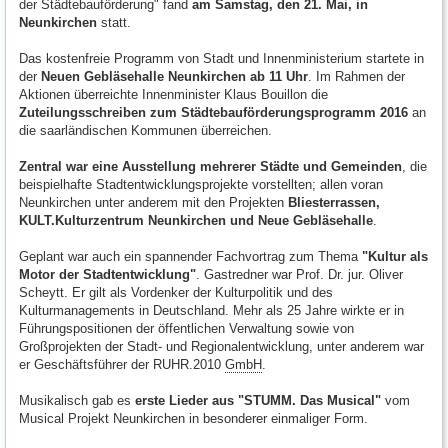
der Städtebauförderung" fand
am Samstag, den 21. Mai, in
Neunkirchen
statt.
Das kostenfreie Programm von Stadt und Innenministerium startete in
der
Neuen Gebläsehalle Neunkirchen ab 11 Uhr
. Im Rahmen der
Aktionen überreichte Innenminister Klaus Bouillon die
Zuteilungsschreiben zum Städtebauförderungsprogramm 2016
an
die saarländischen Kommunen überreichen.
Zentral war eine Ausstellung mehrerer Städte und Gemeinden
, die
beispielhafte Stadtentwicklungsprojekte vorstellten; allen voran
Neunkirchen unter anderem mit den Projekten
Bliesterrassen,
KULT.Kulturzentrum Neunkirchen und Neue Gebläsehalle
.
Geplant war auch ein spannender Fachvortrag zum Thema
"Kultur als
Motor der Stadtentwicklung"
. Gastredner war Prof. Dr. jur. Oliver
Scheytt. Er gilt als Vordenker der Kulturpolitik und des
Kulturmanagements in Deutschland. Mehr als 25 Jahre wirkte er in
Führungspositionen der öffentlichen Verwaltung sowie von
Großprojekten der Stadt- und Regionalentwicklung, unter anderem war
er Geschäftsführer der RUHR.2010
GmbH
.
Musikalisch gab es
erste Lieder aus "STUMM. Das Musical"
vom
Musical Projekt Neunkirchen in besonderer einmaliger Form.