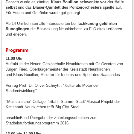
Danach wurde es zünftig.
Klaus Bouillon schwenkte vor der Halle
selbst
und das
Bläser-Quintett des Polizeiorchesters
spielte auf.
Für Essen und Getränke wurde gut gesorgt.
Ab 14 Uhr konnten alle Interessierten bei
fachkundig geführten
Rundgängen
die Entwicklung Neunkirchens zu Fuß direkt erfahren
und erleben.
Programm
11.00 Uhr
Auftakt in der Neuen Gebläsehalle Neunkirchen mit Grußworten von
Jürgen Fried, Oberbürgermeister der Kreisstadt Neunkirchen
und Klaus Bouillon, Minister für Inneres und Sport des Saarlandes
Vortrag Prof. Dr. Oliver Scheytt : "Kultur als Motor der
Stadtentwicklung"
"Musicalische" Collage: "Stahl, Stumm, Stadt"Musical Projekt der
Kreisstadt Neunkirchen trifft Big City Steel
anschließend Übergabe der Zuteilungsschreiben zum
Städtebauförderungsprogramm 2016
13.00 bis 14.00 Uhr