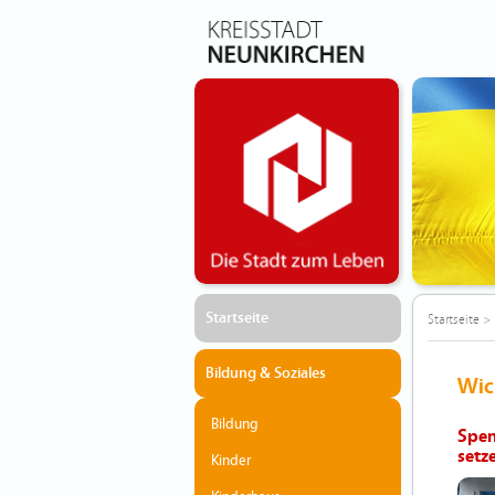
Startseite
Startseite
>
Bildung & Soziales
Wic
Bildung
Spen
setze
Kinder