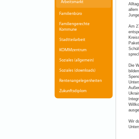
Arbeitsmarkt
Allta
allem
Familienbüro
Junge
Familiengerechte
Am 27.
Kommune
entsp
Kreis
Stadtteilarbeit
Paket
Schül
KOMMzentrum
sprec
Soziales (allgemein)
Die W
Soziales (downloads)
bilde
Spend
Rentenangelegenheiten
Unter
Außer
Zukunftsdiplom
Ukrai
Integ
Willk
ausge
Wir d
Unter