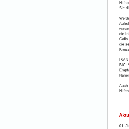
Hilfso
Sie d
Werde
Aufru
wesen
die I
Gallo
die s
Kreis
IBAN:
BIC:
Empf
Näher
Auch 
Hilfen
Aktu
01. J