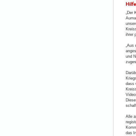
Hilfe
„Der 
Auman
unsere
Kreis
ihrer
„Aus 
anges
und N
zuges
Darü
Krieg
dass w
Kreis
Video
Diese
schaf
Alle 
regis
Kommu
das I