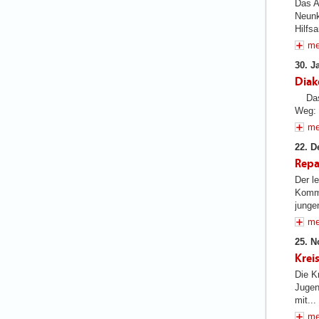
Das A
Neunk
Hilfsa
me
30. J
Diak
Das D
Weg: 
me
22. D
Repa
Der l
Kommu
jungen
me
25. N
Krei
Die Kr
Jugen
mit...
me