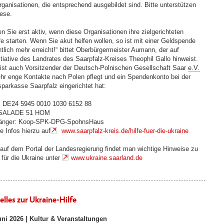
rganisationen, die entsprechend ausgebildet sind. Bitte unterstützen
iese.
n Sie erst aktiv, wenn diese Organisationen ihre zielgerichteten
fe starten. Wenn Sie akut helfen wollen, so ist mit einer Geldspende
tlich mehr erreicht!“ bittet Oberbürgermeister Aumann, der auf
nitiative des Landrates des Saarpfalz-Kreises Theophil Gallo hinweist.
 ist auch Vorsitzender der Deutsch-Polnischen Gesellschaft Saar
e.V.
ehr enge Kontakte nach Polen pflegt und ein Spendenkonto bei der
sparkasse Saarpfalz eingerichtet hat:
 DE24 5945 0010 1030 6152 88
 SALADE 51 HOM
änger: Koop-SPK-DPG-SpohnsHaus
e Infos hierzu auf
www.saarpfalz-kreis.de/hilfe-fuer-die-ukraine
auf dem Portal der Landesregierung findet man wichtige Hinweise zu
 für die Ukraine unter
www.ukraine.saarland.de
elles zur Ukraine-Hilfe
uni 2026 |
Kultur & Veranstaltungen