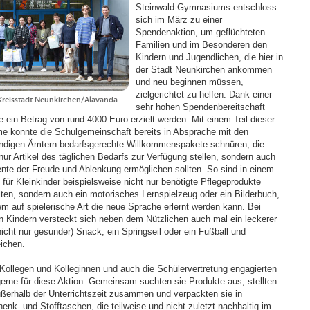
Steinwald-Gymnasiums entschloss
sich im März zu einer
Spendenaktion, um geflüchteten
Familien und im Besonderen den
Kindern und Jugendlichen, die hier in
der Stadt Neunkirchen ankommen
und neu beginnen müssen,
zielgerichtet zu helfen. Dank einer
Kreisstadt Neunkirchen/Alavanda
sehr hohen Spendenbereitschaft
e ein Betrag von rund 4000 Euro erzielt werden. Mit einem Teil dieser
 konnte die Schulgemeinschaft bereits in Absprache mit den
ndigen Ämtern bedarfsgerechte Willkommenspakete schnüren, die
 nur Artikel des täglichen Bedarfs zur Verfügung stellen, sondern auch
te der Freude und Ablenkung ermöglichen sollten. So sind in einem
 für Kleinkinder beispielsweise nicht nur benötigte Pflegeprodukte
lten, sondern auch ein motorisches Lernspielzeug oder ein Bilderbuch,
em auf spielerische Art die neue Sprache erlernt werden kann. Bei
en Kindern versteckt sich neben dem Nützlichen auch mal ein leckerer
nicht nur gesunder) Snack, ein Springseil oder ein Fußball und
eichen.
 Kollegen und Kolleginnen und auch die Schülervertretung engagierten
gerne für diese Aktion: Gemeinsam suchten sie Produkte aus, stellten
ußerhalb der Unterrichtszeit zusammen und verpackten sie in
enk- und Stofftaschen, die teilweise und nicht zuletzt nachhaltig im