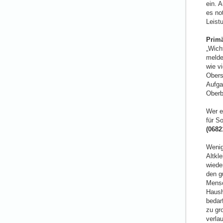
ein. 
es no
Leist
Prim
„Wich
melde
wie v
Oberst
Aufgab
Oberb
Wer e
für 
(0682
Wenig 
Altkle
wiede
den gu
Mensc
Haush
bedar
zu gro
verla