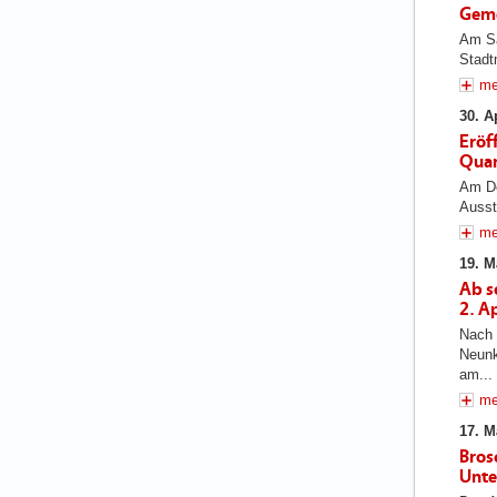
Geme
Am Sa
Stadtm
me
30. A
Eröf
Quar
Am Do
Ausst
me
19. M
Ab s
2. A
Nach 
Neunk
am...
me
17. M
Bros
Unte