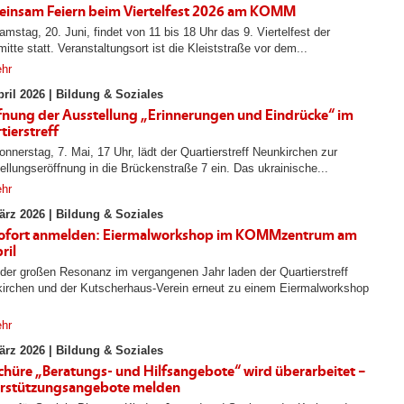
insam Feiern beim Viertelfest 2026 am KOMM
mstag, 20. Juni, findet von 11 bis 18 Uhr das 9. Viertelfest der
itte statt. Veranstaltungsort ist die Kleiststraße vor dem...
hr
pril 2026 |
Bildung & Soziales
fnung der Ausstellung „Erinnerungen und Eindrücke“ im
tierstreff
nnerstag, 7. Mai, 17 Uhr, lädt der Quartierstreff Neunkirchen zur
ellungseröffnung in die Brückenstraße 7 ein. Das ukrainische...
hr
ärz 2026 |
Bildung & Soziales
ofort anmelden: Eiermalworkshop im KOMMzentrum am
pril
der großen Resonanz im vergangenen Jahr laden der Quartierstreff
irchen und der Kutscherhaus-Verein erneut zu einem Eiermalworkshop
hr
ärz 2026 |
Bildung & Soziales
chüre „Beratungs- und Hilfsangebote“ wird überarbeitet –
rstützungsangebote melden