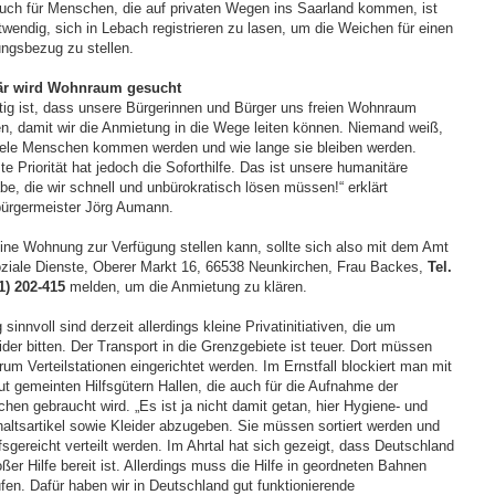
Auch für Menschen, die auf privaten Wegen ins Saarland kommen, ist
twendig, sich in Lebach registrieren zu lasen, um die Weichen für einen
ungsbezug zu stellen.
är wird Wohnraum gesucht
tig ist, dass unsere Bürgerinnen und Bürger uns freien Wohnraum
n, damit wir die Anmietung in die Wege leiten können. Niemand weiß,
iele Menschen kommen werden und wie lange sie bleiben werden.
e Priorität hat jedoch die Soforthilfe. Das ist unsere humanitäre
e, die wir schnell und unbürokratisch lösen müssen!“ erklärt
ürgermeister Jörg Aumann.
ine Wohnung zur Verfügung stellen kann, sollte sich also mit dem Amt
Soziale Dienste, Oberer Markt 16, 66538 Neunkirchen, Frau Backes,
Tel.
1) 202-415
melden, um die Anmietung zu klären.
sinnvoll sind derzeit allerdings kleine Privatinitiativen, die um
ider bitten. Der Transport in die Grenzgebiete ist teuer. Dort müssen
rum Verteilstationen eingerichtet werden. Im Ernstfall blockiert man mit
t gemeinten Hilfsgütern Hallen, die auch für die Aufnahme der
hen gebraucht wird. „Es ist ja nicht damit getan, hier Hygiene- und
altsartikel sowie Kleider abzugeben. Sie müssen sortiert werden und
fsgereicht verteilt werden. Im Ahrtal hat sich gezeigt, dass Deutschland
ßer Hilfe bereit ist. Allerdings muss die Hilfe in geordneten Bahnen
ufen. Dafür haben wir in Deutschland gut funktionierende