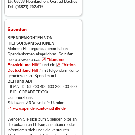
16, 66538 Neunkirchen, Gertrud Backes,
Tel. (06821) 202-415
Spenden
SPENDENKONTEN VON
HILFSORGANISATIONEN
Mehrere Hilfsorganisationen haben
Spendenkonten eingerichtet. So rufen
beispielsweise das
"Bündnis
Entwicklung Hilft"
und die
"Aktion
Deutschland Hilft"
mit folgendem Konto
gemeinsam zu Spenden auf:
BEH und ADH
IBAN: DE53 200 400 600 200 400 600
BIC: COBADEFFXXX
Commerzbank
Stichwort: ARD/ Nothilfe Ukraine
www.spendenkonto-nothilfe.de
Wenden Sie sich zum Spenden bitte an
die bekannten Hilfsorganisationen oder
informieren sich über die vertrauten