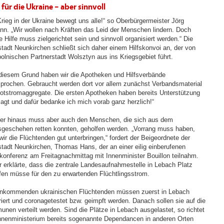
 für die Ukraine – aber sinnvoll
Krieg in der Ukraine bewegt uns alle!“ so Oberbürgermeister Jörg
n. „Wir wollen nach Kräften das Leid der Menschen lindern. Doch
 Hilfe muss zielgerichtet sein und sinnvoll organisiert werden.“ Die
stadt Neunkirchen schließt sich daher einem Hilfskonvoi an, der von
 polnischen Partnerstadt Wolsztyn aus ins Kriegsgebiet führt.
diesem Grund haben wir die Apotheken und Hilfsverbände
prochen. Gebraucht werden dort vor allem zunächst Verbandsmaterial
otstromaggregate. Die ersten Apotheken haben bereits Unterstützung
agt und dafür bedanke ich mich vorab ganz herzlich!“
ber hinaus muss aber auch den Menschen, die sich aus dem
sgeschehen retten konnten, geholfen werden. „Vorrang muss haben,
ir die Flüchtenden gut unterbringen,“ fordert der Beigeordnete der
stadt Neunkirchen, Thomas Hans, der an einer eilig einberufenen
konferenz am Freitagnachmittag mit Innenminister Bouillon teilnahm.
r erklärte, dass die zentrale Landesaufnahmestelle in Lebach Platz
fen müsse für den zu erwartenden Flüchtlingsstrom.
ankommenden ukrainischen Flüchtenden müssen zuerst in Lebach
triert und coronagetestet bzw. geimpft werden. Danach sollen sie auf die
nen verteilt werden. Sind die Plätze in Lebach ausgelastet, so richtet
nnenministerium bereits sogenannte Dependancen in anderen Orten