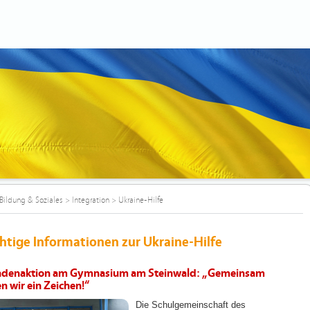
Bildung & Soziales
>
Integration
>
Ukraine-Hilfe
htige Informationen zur Ukraine-Hilfe
denaktion am Gymnasium am Steinwald: „Gemeinsam
n wir ein Zeichen!“
Die Schulgemeinschaft des