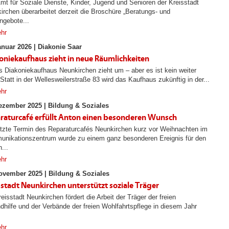
mt für Soziale Dienste, Kinder, Jugend und Senioren der Kreisstadt
irchen überarbeitet derzeit die Broschüre „Beratungs- und
ngebote...
hr
anuar 2026 |
Diakonie Saar
oniekaufhaus zieht in neue Räumlichkeiten
iakoniekaufhaus Neunkirchen zieht um – aber es ist kein weiter
Statt in der Wellesweilerstraße 83 wird das Kaufhaus zukünftig in der...
hr
ezember 2025 |
Bildung & Soziales
raturcafé erfüllt Anton einen besonderen Wunsch
etzte Termin des Reparaturcafés Neunkirchen kurz vor Weihnachten im
nikationszentrum wurde zu einem ganz besonderen Ereignis für den
...
hr
ovember 2025 |
Bildung & Soziales
sstadt Neunkirchen unterstützt soziale Träger
eisstadt Neunkirchen fördert die Arbeit der Träger der freien
dhilfe und der Verbände der freien Wohlfahrtspflege in diesem Jahr
hr