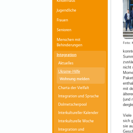
Kinderhaus
Jugendliche
Frauen
Senioren
Menschen mit
Foto: 
Behinderungen
konnt
Integration
Summe
zustä
Aktuelles
nicht
Ukraine-Hilfe
Momen
Paket
Wohnung melden
entha
Charta der Vielfalt
mit d
älter
Integration und Sprache
(und 
Dolmetscherpool
dergl
Interkultureller Kalender
Viele
sich 
Interkulturelle Woche
sie a
Integration und
Gesch