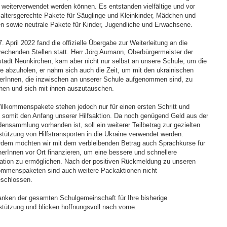
g weiterverwendet werden können. Es entstanden vielfältige und vor
 altersgerechte Pakete für Säuglinge und Kleinkinder, Mädchen und
n sowie neutrale Pakete für Kinder, Jugendliche und Erwachsene.
 April 2022 fand die offizielle Übergabe zur Weiterleitung an die
rechenden Stellen statt. Herr Jörg Aumann, Oberbürgermeister der
stadt Neunkirchen, kam aber nicht nur selbst an unsere Schule, um die
e abzuholen, er nahm sich auch die Zeit, um mit den ukrainischen
erInnen, die inzwischen an unserer Schule aufgenommen sind, zu
hen und sich mit ihnen auszutauschen.
illkommenspakete stehen jedoch nur für einen ersten Schritt und
n somit den Anfang unserer Hilfsaktion. Da noch genügend Geld aus der
ensammlung vorhanden ist, soll ein weiterer Teilbetrag zur gezielten
stützung von Hilfstransporten in die Ukraine verwendet werden.
dem möchten wir mit dem verbleibenden Betrag auch Sprachkurse für
nerInnen vor Ort finanzieren, um eine bessere und schnellere
ration zu ermöglichen. Nach der positiven Rückmeldung zu unseren
ommenspaketen sind auch weitere Packaktionen nicht
schlossen.
anken der gesamten Schulgemeinschaft für Ihre bisherige
stützung und blicken hoffnungsvoll nach vorne.