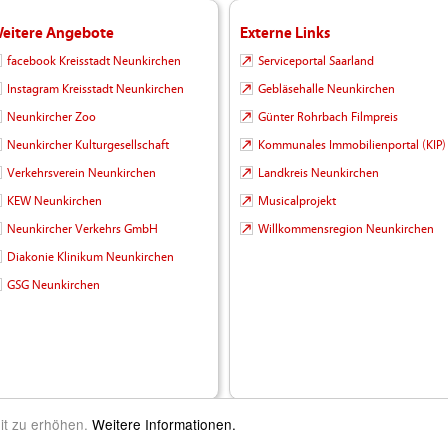
eitere Angebote
Externe Links
facebook Kreisstadt Neunkirchen
Serviceportal Saarland
Instagram Kreisstadt Neunkirchen
Gebläsehalle Neunkirchen
Neunkircher Zoo
Günter Rohrbach Filmpreis
Neunkircher Kulturgesellschaft
Kommunales Immobilienportal (KIP)
Verkehrsverein Neunkirchen
Landkreis Neunkirchen
KEW Neunkirchen
Musicalprojekt
Neunkircher Verkehrs GmbH
Willkommensregion Neunkirchen
Diakonie Klinikum Neunkirchen
GSG Neunkirchen
it zu erhöhen.
Weitere Informationen.
m Leben |
Kontakt
|
Impressum
|
Datenschutz
|
Barrierefreiheit
|
Inhalt