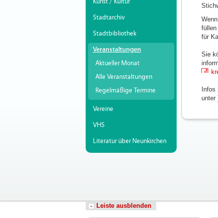
Kunst / Kultur
Stich
Stadtarchiv
Wenn 
fülle
Stadtbibliothek
für K
Veranstaltungen
Sie k
Aktueller Monat
infor
kr
Alle Veranstaltungen
Infos
Regelmäßige Termine
unter
Vereine
VHS
Literatur über Neunkirchen
Leiste ausblenden