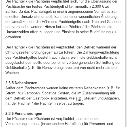
Der Pächter / die Pächterin verpflichtet sich, für die Überlassung der
Pachtsache ein festes Pachtentgelt i.H.v. monatlich 2.300 € zu
zahlen. Da das Pachtentgelt in einem angemessenen Verhältnis zum
erzielten Umsatz stehen soll, kann bei einer wesentlichen Änderung
der Umsätze über die Höhe des Pachtentgelts nach Treu und Glauben
neu verhandelt werden. Hierzu hat der Pächter / die Pächterin die
Umsatzzahlen offen zu legen und Einsicht in seine Buchführung zu
gewähren.
Der Pächter / die Pächterin ist verpflichtet, den Betrieb während der
Öffnungszeiten ordnungsgemäß zu führen. Die Zahlungsverpflichtung
des Pachtentgeltes besteht auch dann, wenn die Gebläsehalle nicht
ausgelastet sein sollte oder bei einer vorübergehenden Schließung der
Gebläsehalle (
z.B.
für Renovierungsarbeiten) von nicht mehr als drei
Wochen.
2.3.5 Nebenkosten
Außer dem Pachtentgelt werden keine weiteren Nebenkosten (
z.B.
für
Strom, Müll) erhoben. Sonstige Kosten, die im Zusammenhang mit
dem Betrieb der Gastrobox entstehen, wie
z.B.
Steuern und Abgaben,
hat der Pächter / die Pächterin selbst zu tragen.
2.3.6 Versicherungen
Der Pächter / die Pächterin ist verpflichtet, ausreichenden
Versicherungsschutz (insbesondere Haftpflicht) für Personen- und