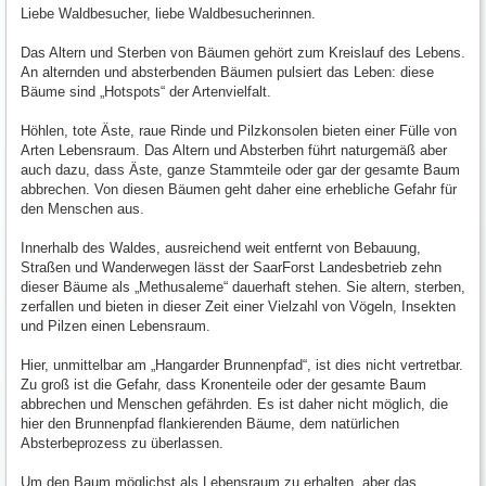
Liebe Waldbesucher, liebe Waldbesucherinnen.
Das Altern und Sterben von Bäumen gehört zum Kreislauf des Lebens.
An alternden und absterbenden Bäumen pulsiert das Leben: diese
Bäume sind „Hotspots“ der Artenvielfalt.
Höhlen, tote Äste, raue Rinde und Pilzkonsolen bieten einer Fülle von
Arten Lebensraum. Das Altern und Absterben führt naturgemäß aber
auch dazu, dass Äste, ganze Stammteile oder gar der gesamte Baum
abbrechen. Von diesen Bäumen geht daher eine erhebliche Gefahr für
den Menschen aus.
Innerhalb des Waldes, ausreichend weit entfernt von Bebauung,
Straßen und Wanderwegen lässt der SaarForst Landesbetrieb zehn
dieser Bäume als „Methusaleme“ dauerhaft stehen. Sie altern, sterben,
zerfallen und bieten in dieser Zeit einer Vielzahl von Vögeln, Insekten
und Pilzen einen Lebensraum.
Hier, unmittelbar am „Hangarder Brunnenpfad“, ist dies nicht vertretbar.
Zu groß ist die Gefahr, dass Kronenteile oder der gesamte Baum
abbrechen und Menschen gefährden. Es ist daher nicht möglich, die
hier den Brunnenpfad flankierenden Bäume, dem natürlichen
Absterbeprozess zu überlassen.
Um den Baum möglichst als Lebensraum zu erhalten, aber das