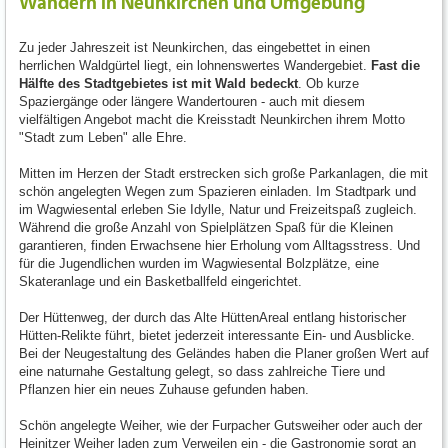
Wandern in Neunkirchen und Umgebung
Zu jeder Jahreszeit ist Neunkirchen, das eingebettet in einen
herrlichen Waldgürtel liegt, ein lohnenswertes Wandergebiet.
Fast die
Hälfte des Stadtgebietes ist mit Wald bedeckt
. Ob kurze
Spaziergänge oder längere Wandertouren - auch mit diesem
vielfältigen Angebot macht die Kreisstadt Neunkirchen ihrem Motto
"Stadt zum Leben" alle Ehre.
Mitten im Herzen der Stadt erstrecken sich große Parkanlagen, die mit
schön angelegten Wegen zum Spazieren einladen. Im Stadtpark und
im Wagwiesental erleben Sie Idylle, Natur und Freizeitspaß zugleich.
Während die große Anzahl von Spielplätzen Spaß für die Kleinen
garantieren, finden Erwachsene hier Erholung vom Alltagsstress. Und
für die Jugendlichen wurden im Wagwiesental Bolzplätze, eine
Skateranlage und ein Basketballfeld eingerichtet.
Der Hüttenweg, der durch das Alte HüttenAreal entlang historischer
Hütten-Relikte führt, bietet jederzeit interessante Ein- und Ausblicke.
Bei der Neugestaltung des Geländes haben die Planer großen Wert auf
eine naturnahe Gestaltung gelegt, so dass zahlreiche Tiere und
Pflanzen hier ein neues Zuhause gefunden haben.
Schön angelegte Weiher, wie der Furpacher Gutsweiher oder auch der
Heinitzer Weiher laden zum Verweilen ein - die Gastronomie sorgt an