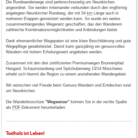
Die Rundwanderwege sind perlenschnurartig um Neunkirchen
angeordnet. Sie werden miteinander verbunden durch den ringförmig
angelegten Neunkircher Rundweg, der mit 54
km
Länge auch in
mehreren Etappen gemeistert werden kann. So wurde ein weites
zusammenhängendes Wegenetz geschaffen, das den Wanderern
zahlreiche Kombinationsmöglichkeiten und Anbindungen bietet.
Dank ehrenamtlicher Wegepaten ist eine klare Beschilderung und gute
Wegepflege gewährleistet. Damit kann ganzjährig ein genussvolles
Wandern mit hohem Erholungswert angeboten werden.
Zusammen mit den drei zertifizierten Premiumwegen Brunnenpfad
Hangard, Schauinslandweg und Spitzbubenweg 13/14 Münchwies
erhebt sich hiermit die Region zu einem anziehenden Wandergebiet.
Wir wünschen viel Freude beim Genuss-Wandern und Entdecken rund
um Neunkirchen.
Die Wanderbroschüre
"Wegweiser"
können Sie in der rechte Spalte
als
PDF
-Dokument herunterladen.
Todholz ist Leben!