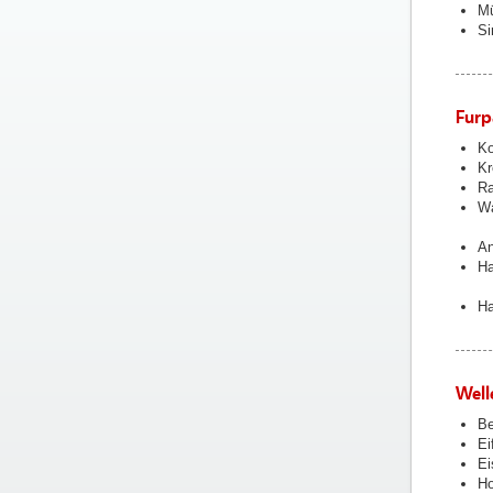
Mü
Si
Furp
Ko
Kr
Ra
Wa
An
Ha
Ha
Well
Be
Ei
Ei
Ho