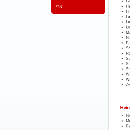
Gu
Ha
ZBN
Hi
La
La
Lo
Ma
Ne
Pa
Sc
Ro
Sa
Sc
St
Wa
Wi
Zw
Heini
Gr
Mo
EV