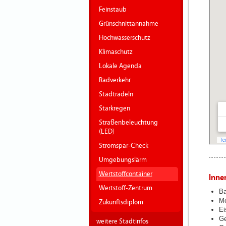
Feinstaub
Grünschnittannahme
Hochwasserschutz
Klimaschutz
Lokale Agenda
Radverkehr
Stadtradeln
Starkregen
Straßenbeleuchtung
(LED)
Stromspar-Check
Umgebungslärm
Wertstoffcontainer
Inne
Wertstoff-Zentrum
Ba
Me
Zukunftsdiplom
Ei
Ge
weitere Stadtinfos