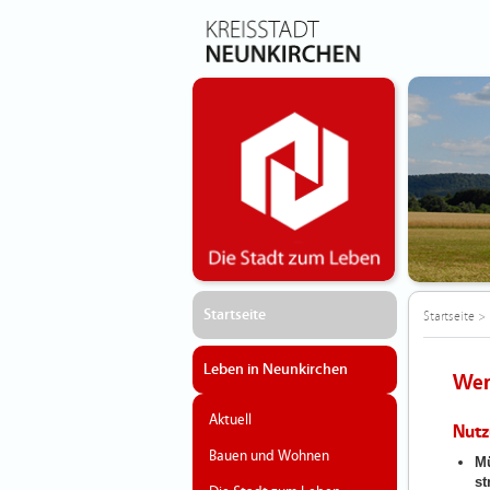
Startseite
Startseite
>
Leben in Neunkirchen
Wer
Aktuell
Nutz
Bauen und Wohnen
Mü
st