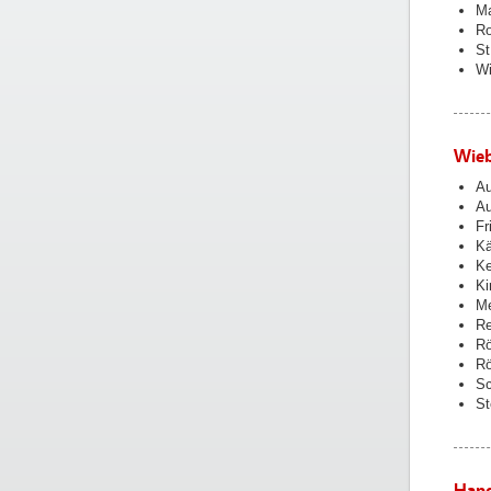
Ma
Ro
St
Wi
Wieb
Au
Au
Fr
Kä
Ke
Ki
Me
Re
Rö
Rö
Sc
St
Hang