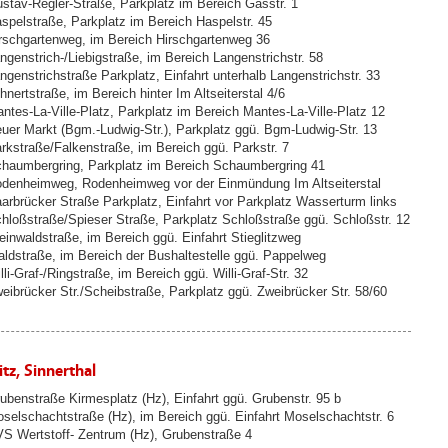
stav-Regler-Straße, Parkplatz im Bereich Gasstr. 1
spelstraße, Parkplatz im Bereich Haspelstr. 45
rschgartenweg, im Bereich Hirschgartenweg 36
ngenstrich-/Liebigstraße, im Bereich Langenstrichstr. 58
ngenstrichstraße Parkplatz, Einfahrt unterhalb Langenstrichstr. 33
hnertstraße, im Bereich hinter Im Altseiterstal 4/6
ntes-La-Ville-Platz, Parkplatz im Bereich Mantes-La-Ville-Platz 12
uer Markt (Bgm.-Ludwig-Str.), Parkplatz ggü. Bgm-Ludwig-Str. 13
rkstraße/Falkenstraße, im Bereich ggü. Parkstr. 7
haumbergring, Parkplatz im Bereich Schaumbergring 41
denheimweg, Rodenheimweg vor der Einmündung Im Altseiterstal
arbrücker Straße Parkplatz, Einfahrt vor Parkplatz Wasserturm links
hloßstraße/Spieser Straße, Parkplatz Schloßstraße ggü. Schloßstr. 12
einwaldstraße, im Bereich ggü. Einfahrt Stieglitzweg
ldstraße, im Bereich der Bushaltestelle ggü. Pappelweg
lli-Graf-/Ringstraße, im Bereich ggü. Willi-Graf-Str. 32
eibrücker Str./Scheibstraße, Parkplatz ggü. Zweibrücker Str. 58/60
tz, Sinnerthal
ubenstraße Kirmesplatz (Hz), Einfahrt ggü. Grubenstr. 95 b
selschachtstraße (Hz), im Bereich ggü. Einfahrt Moselschachtstr. 6
S Wertstoff- Zentrum (Hz), Grubenstraße 4