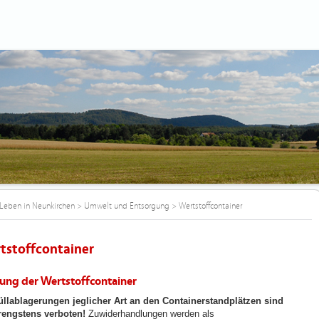
Leben in Neunkirchen
>
Umwelt und Entsorgung
>
Wertstoffcontainer
tstoffcontainer
ung der Wertstoffcontainer
llablagerungen jeglicher Art an den Containerstandplätzen sind
rengstens verboten!
Zuwiderhandlungen werden als