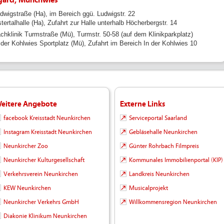
dwigstraße (Ha), im Bereich ggü. Ludwigstr. 22
tertalhalle (Ha), Zufahrt zur Halle unterhalb Höcherbergstr. 14
chklinik Turmstraße (Mü), Turmstr. 50-58 (auf dem Klinikparkplatz)
 der Kohlwies Sportplatz (Mü), Zufahrt im Bereich In der Kohlwies 10
eitere Angebote
Externe Links
facebook Kreisstadt Neunkirchen
Serviceportal Saarland
Instagram Kreisstadt Neunkirchen
Gebläsehalle Neunkirchen
Neunkircher Zoo
Günter Rohrbach Filmpreis
Neunkircher Kulturgesellschaft
Kommunales Immobilienportal (KIP)
Verkehrsverein Neunkirchen
Landkreis Neunkirchen
KEW Neunkirchen
Musicalprojekt
Neunkircher Verkehrs GmbH
Willkommensregion Neunkirchen
Diakonie Klinikum Neunkirchen