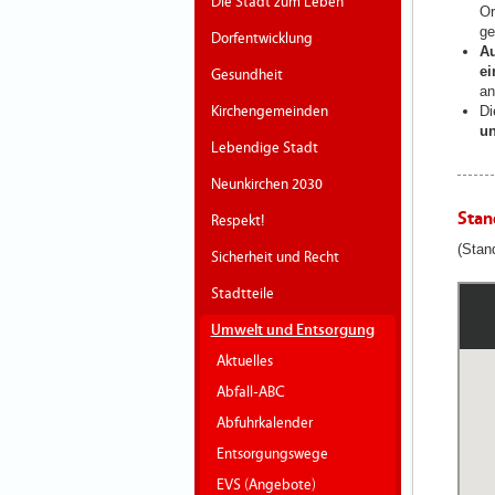
Die Stadt zum Leben
Or
ge
Dorfentwicklung
Au
ei
Gesundheit
an
Kirchengemeinden
D
un
Lebendige Stadt
Neunkirchen 2030
Stan
Respekt!
(Stan
Sicherheit und Recht
Stadtteile
Umwelt und Entsorgung
Aktuelles
Abfall-ABC
Abfuhrkalender
Entsorgungswege
EVS (Angebote)