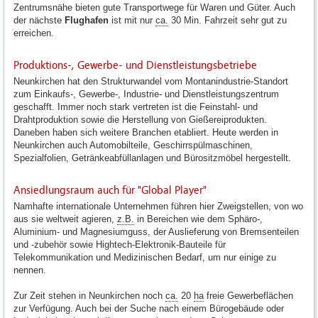
Zentrumsnähe bieten gute Transportwege für Waren und Güter. Auch
der nächste
Flughafen
ist mit nur
ca.
30 Min. Fahrzeit sehr gut zu
erreichen.
Produktions-, Gewerbe- und Dienstleistungsbetriebe
Neunkirchen hat den Strukturwandel vom Montanindustrie-Standort
zum Einkaufs-, Gewerbe-, Industrie- und Dienstleistungszentrum
geschafft. Immer noch stark vertreten ist die Feinstahl- und
Drahtproduktion sowie die Herstellung von Gießereiprodukten.
Daneben haben sich weitere Branchen etabliert. Heute werden in
Neunkirchen auch Automobilteile, Geschirrspülmaschinen,
Spezialfolien, Getränkeabfüllanlagen und Bürositzmöbel hergestellt.
Ansiedlungsraum auch für "Global Player"
Namhafte internationale Unternehmen führen hier Zweigstellen, von wo
aus sie weltweit agieren,
z.B.
in Bereichen wie dem Sphäro-,
Aluminium- und Magnesiumguss, der Auslieferung von Bremsenteilen
und -zubehör sowie Hightech-Elektronik-Bauteile für
Telekommunikation und Medizinischen Bedarf, um nur einige zu
nennen.
Zur Zeit stehen in Neunkirchen noch
ca.
20
ha
freie Gewerbeflächen
zur Verfügung. Auch bei der Suche nach einem Bürogebäude oder