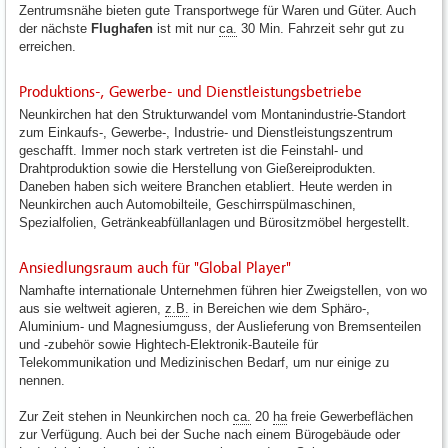
Zentrumsnähe bieten gute Transportwege für Waren und Güter. Auch
der nächste
Flughafen
ist mit nur
ca.
30 Min. Fahrzeit sehr gut zu
erreichen.
Produktions-, Gewerbe- und Dienstleistungsbetriebe
Neunkirchen hat den Strukturwandel vom Montanindustrie-Standort
zum Einkaufs-, Gewerbe-, Industrie- und Dienstleistungszentrum
geschafft. Immer noch stark vertreten ist die Feinstahl- und
Drahtproduktion sowie die Herstellung von Gießereiprodukten.
Daneben haben sich weitere Branchen etabliert. Heute werden in
Neunkirchen auch Automobilteile, Geschirrspülmaschinen,
Spezialfolien, Getränkeabfüllanlagen und Bürositzmöbel hergestellt.
Ansiedlungsraum auch für "Global Player"
Namhafte internationale Unternehmen führen hier Zweigstellen, von wo
aus sie weltweit agieren,
z.B.
in Bereichen wie dem Sphäro-,
Aluminium- und Magnesiumguss, der Auslieferung von Bremsenteilen
und -zubehör sowie Hightech-Elektronik-Bauteile für
Telekommunikation und Medizinischen Bedarf, um nur einige zu
nennen.
Zur Zeit stehen in Neunkirchen noch
ca.
20
ha
freie Gewerbeflächen
zur Verfügung. Auch bei der Suche nach einem Bürogebäude oder