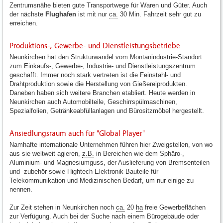
Zentrumsnähe bieten gute Transportwege für Waren und Güter. Auch
der nächste
Flughafen
ist mit nur
ca.
30 Min. Fahrzeit sehr gut zu
erreichen.
Produktions-, Gewerbe- und Dienstleistungsbetriebe
Neunkirchen hat den Strukturwandel vom Montanindustrie-Standort
zum Einkaufs-, Gewerbe-, Industrie- und Dienstleistungszentrum
geschafft. Immer noch stark vertreten ist die Feinstahl- und
Drahtproduktion sowie die Herstellung von Gießereiprodukten.
Daneben haben sich weitere Branchen etabliert. Heute werden in
Neunkirchen auch Automobilteile, Geschirrspülmaschinen,
Spezialfolien, Getränkeabfüllanlagen und Bürositzmöbel hergestellt.
Ansiedlungsraum auch für "Global Player"
Namhafte internationale Unternehmen führen hier Zweigstellen, von wo
aus sie weltweit agieren,
z.B.
in Bereichen wie dem Sphäro-,
Aluminium- und Magnesiumguss, der Auslieferung von Bremsenteilen
und -zubehör sowie Hightech-Elektronik-Bauteile für
Telekommunikation und Medizinischen Bedarf, um nur einige zu
nennen.
Zur Zeit stehen in Neunkirchen noch
ca.
20
ha
freie Gewerbeflächen
zur Verfügung. Auch bei der Suche nach einem Bürogebäude oder