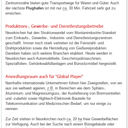
Zentrumsnähe bieten gute Transportwege für Waren und Güter. Auch
der nächste
Flughafen
ist mit nur
ca.
30 Min. Fahrzeit sehr gut zu
erreichen.
Produktions-, Gewerbe- und Dienstleistungsbetriebe
Neunkirchen hat den Strukturwandel vom Montanindustrie-Standort
zum Einkaufs-, Gewerbe-, Industrie- und Dienstleistungszentrum
geschafft. Immer noch stark vertreten ist die Feinstahl- und
Drahtproduktion sowie die Herstellung von Gießereiprodukten.
Daneben haben sich weitere Branchen etabliert. Heute werden in
Neunkirchen auch Automobilteile, Geschirrspülmaschinen,
Spezialfolien, Getränkeabfüllanlagen und Bürositzmöbel hergestellt.
Ansiedlungsraum auch für "Global Player"
Namhafte internationale Unternehmen führen hier Zweigstellen, von wo
aus sie weltweit agieren,
z.B.
in Bereichen wie dem Sphäro-,
Aluminium- und Magnesiumguss, der Auslieferung von Bremsenteilen
und -zubehör sowie Hightech-Elektronik-Bauteile für
Telekommunikation und Medizinischen Bedarf, um nur einige zu
nennen.
Zur Zeit stehen in Neunkirchen noch
ca.
20
ha
freie Gewerbeflächen
zur Verfügung. Auch bei der Suche nach einem Bürogebäude oder