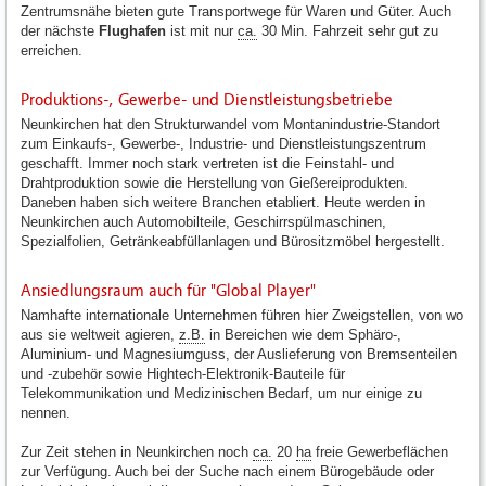
Zentrumsnähe bieten gute Transportwege für Waren und Güter. Auch
der nächste
Flughafen
ist mit nur
ca.
30 Min. Fahrzeit sehr gut zu
erreichen.
Produktions-, Gewerbe- und Dienstleistungsbetriebe
Neunkirchen hat den Strukturwandel vom Montanindustrie-Standort
zum Einkaufs-, Gewerbe-, Industrie- und Dienstleistungszentrum
geschafft. Immer noch stark vertreten ist die Feinstahl- und
Drahtproduktion sowie die Herstellung von Gießereiprodukten.
Daneben haben sich weitere Branchen etabliert. Heute werden in
Neunkirchen auch Automobilteile, Geschirrspülmaschinen,
Spezialfolien, Getränkeabfüllanlagen und Bürositzmöbel hergestellt.
Ansiedlungsraum auch für "Global Player"
Namhafte internationale Unternehmen führen hier Zweigstellen, von wo
aus sie weltweit agieren,
z.B.
in Bereichen wie dem Sphäro-,
Aluminium- und Magnesiumguss, der Auslieferung von Bremsenteilen
und -zubehör sowie Hightech-Elektronik-Bauteile für
Telekommunikation und Medizinischen Bedarf, um nur einige zu
nennen.
Zur Zeit stehen in Neunkirchen noch
ca.
20
ha
freie Gewerbeflächen
zur Verfügung. Auch bei der Suche nach einem Bürogebäude oder