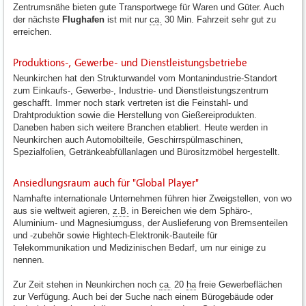
Zentrumsnähe bieten gute Transportwege für Waren und Güter. Auch
der nächste
Flughafen
ist mit nur
ca.
30 Min. Fahrzeit sehr gut zu
erreichen.
Produktions-, Gewerbe- und Dienstleistungsbetriebe
Neunkirchen hat den Strukturwandel vom Montanindustrie-Standort
zum Einkaufs-, Gewerbe-, Industrie- und Dienstleistungszentrum
geschafft. Immer noch stark vertreten ist die Feinstahl- und
Drahtproduktion sowie die Herstellung von Gießereiprodukten.
Daneben haben sich weitere Branchen etabliert. Heute werden in
Neunkirchen auch Automobilteile, Geschirrspülmaschinen,
Spezialfolien, Getränkeabfüllanlagen und Bürositzmöbel hergestellt.
Ansiedlungsraum auch für "Global Player"
Namhafte internationale Unternehmen führen hier Zweigstellen, von wo
aus sie weltweit agieren,
z.B.
in Bereichen wie dem Sphäro-,
Aluminium- und Magnesiumguss, der Auslieferung von Bremsenteilen
und -zubehör sowie Hightech-Elektronik-Bauteile für
Telekommunikation und Medizinischen Bedarf, um nur einige zu
nennen.
Zur Zeit stehen in Neunkirchen noch
ca.
20
ha
freie Gewerbeflächen
zur Verfügung. Auch bei der Suche nach einem Bürogebäude oder